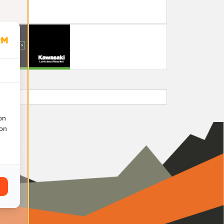
on
ion