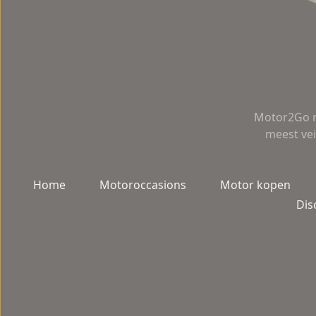
Motor2Go m
meest vei
Home
Motoroccasions
Motor kopen
Dis