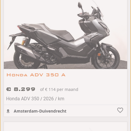
Honda ADV 350 A
€ 8.299
of € 114 per maand
/
/
Honda ADV 350
2026
km
Amsterdam-Duivendrecht