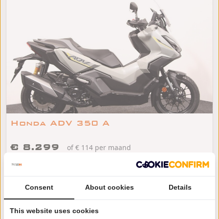
Honda ADV 350 A
€ 8.299
of € 114 per maand
/
/
Honda ADV 350
2026
3km
Amsterdam-Duivendrecht
Consent
About cookies
Details
This website uses cookies