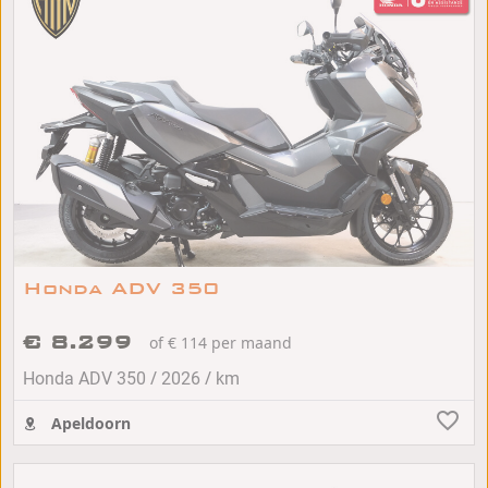
Honda ADV 350
€ 8.299
of € 114 per maand
/
/
Honda ADV 350
2026
km
Apeldoorn