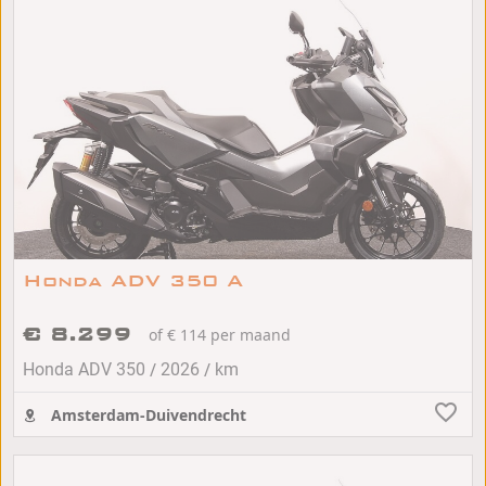
Honda ADV 350 A
€ 8.299
of € 114 per maand
/
/
Honda ADV 350
2026
km
Amsterdam-Duivendrecht