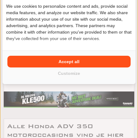
We use cookies to personalize content and ads, provide social
media features, and analyze our website traffic. We also share
Zoek je een Honda ADV 350 met een 330 cc eencilinder,
information about your use of our site with our social media,
21,5 kW en 31,5 Nm, dan helpt het om ook te letten op
advertising, and analytics partners. These partners may
hoe soepel hij oppakt en hoe compleet de uitvoering is.
combine it with other information you've provided to them or that
Met een zithoogte van 795 mm en een rijklaargewicht
they've collected from your use of their services.
van 186 kg voelt dit model in de praktijk vaak stabiel
aan, zonder dat het meteen log wordt. Voor dagelijks
rijden is vooral het automatische CVT-karakter prettig,
zeker als je veel in de stad of in druk verkeer zit. Kijk bij
Accept all
een tweedehands aankoop extra goed naar onderhoud
en naar de staat van slijtdelen en functies zoals de
Customize
SMART Key, het TFT-scherm en de USB-C-aansluiting
Alle Honda ADV 350
motoroccasions vind je hier