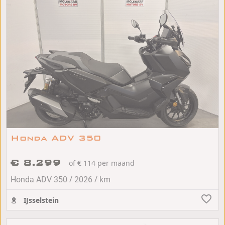
Honda ADV 350
€ 8.299
of € 114 per maand
/
/
Honda ADV 350
2026
km
IJsselstein