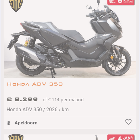
Honda ADV 350
€ 8.299
of € 114 per maand
/
/
Honda ADV 350
2026
km
Apeldoorn