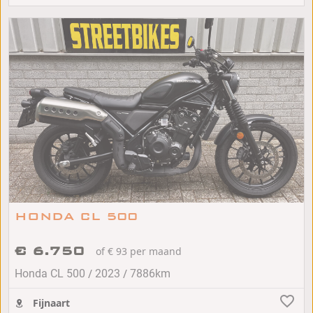
HONDA CL 500
€ 6.750
of € 93 per maand
/
/
Honda CL 500
2023
7886km
Fijnaart