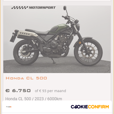
Honda CL 500
€ 6.750
of € 93 per maand
/
/
Honda CL 500
2023
6000km
Hoevelaken