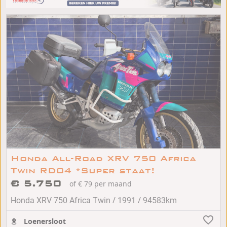
Honda All-Road XRV 750 Africa
Twin RD04 *Super staat!
€ 5.750
of € 79 per maand
/
/
Honda XRV 750 Africa Twin
1991
94583km
Loenersloot