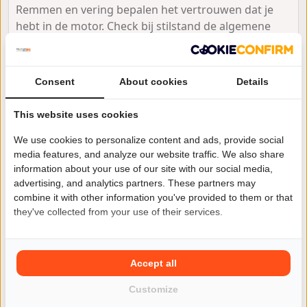
Remmen en vering bepalen het vertrouwen dat je
hebt in de motor. Check bij stilstand de algemene
staat: zijn remschijven netjes, voelen remhendel en
pedaal stevig aan, en is er geen lekkage bij de
voorvork of schokdemper? Tijdens de proefrit wil je
Consent
About cookies
Details
dat de motor rustig stuurt, niet duikt of natrilt bij
remmen en zich voorspelbaar laat corrigeren.
This website uses cookies
We use cookies to personalize content and ads, provide social
Als er veiligheidssystemen aanwezig zijn (zoals ABS
media features, and analyze our website traffic. We also share
of andere ondersteuning), controleer dan of alles
information about your use of our site with our social media,
zonder storingsmeldingen werkt en of er geen
advertising, and analytics partners. These partners may
combine it with other information you've provided to them or that
“lampjesverhaal” is. Ook zonder extra elektronica
they've collected from your use of their services.
blijft de basis hetzelfde: goede banden, goede
remmen en een rijwielgedeelte dat strak en stabiel
aanvoelt.
Accept all
Customize
Verbruik en actieradius