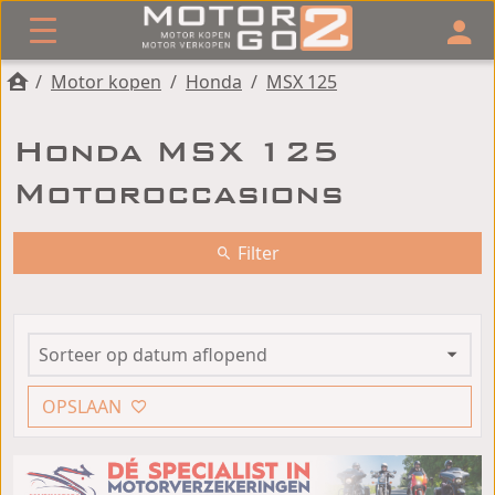
/
Motor kopen
/
Honda
/
MSX 125
Honda MSX 125
Motoroccasions
Filter
OPSLAAN