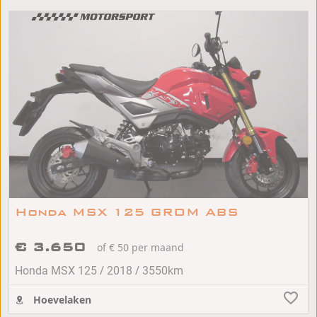
Honda MSX 125 GROM ABS
€ 3.650
of € 50 per maand
/
/
Honda MSX 125
2018
3550km
Hoevelaken