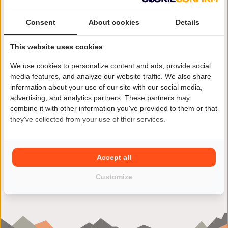
Consent
About cookies
Details
This website uses cookies
Hier bij Motor2Go vind je in één oogopslag alle
We use cookies to personalize content and ads, provide social
tweedehands Honda CRF 250 L motoren. Wil je specifiek
media features, and analyze our website traffic. We also share
een tweedehands motor met lage kilometerstand of
information about your use of our site with our social media,
vanaf een bepaald bouwjaar? Maak dan gebruik van ons
advertising, and analytics partners. These partners may
zoekfilter, selecteer de Honda CRF 250 L van jouw
combine it with other information you've provided to them or that
dromen en neem eenvoudig en snel contact op met de
they've collected from your use of their services.
verkoper.
Accept all
Customize