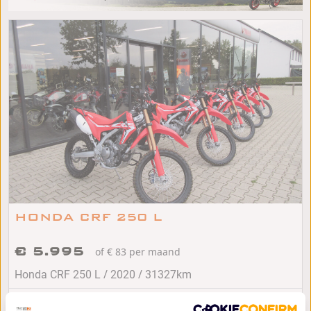
HONDA CRF 250 L
€ 5.995
of € 83 per maand
/
/
Honda CRF 250 L
2020
31327km
Volkel