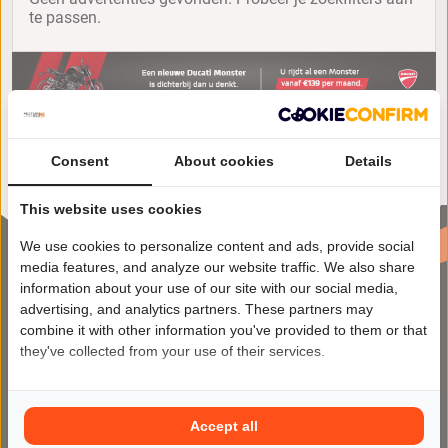
te passen.
Consent
About cookies
Details
This website uses cookies
We use cookies to personalize content and ads, provide social
media features, and analyze our website traffic. We also share
information about your use of our site with our social media,
advertising, and analytics partners. These partners may
combine it with other information you've provided to them or that
they've collected from your use of their services.
Motor2Go maakt het kopen en
verkopen van motoren makkelijker
Accept all
dan ooit op het meest veilige en