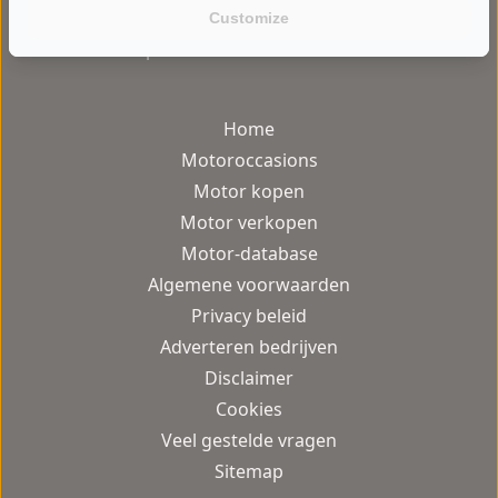
Customize
gebruiksvriendelijke motor occasion
platform van Nederland.
Home
Motoroccasions
Motor kopen
Motor verkopen
Motor-database
Algemene voorwaarden
Privacy beleid
Adverteren bedrijven
Disclaimer
Cookies
Veel gestelde vragen
Sitemap