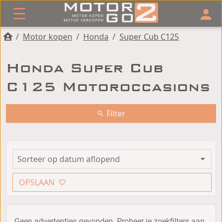
/
Motor kopen
/
Honda
/
Super Cub C125
Honda Super Cub
C125 Motoroccasions
Filter
OPSLAAN
Geen advertenties gevonden. Probeer je zoekfilters aan