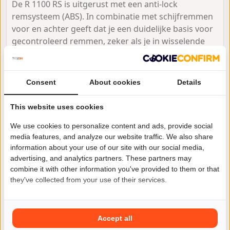
De R 1100 RS is uitgerust met een anti-lock
remsysteem (ABS). In combinatie met schijfremmen
voor en achter geeft dat je een duidelijke basis voor
gecontroleerd remmen, zeker als je in wisselende
omstandigheden rijdt. Aan de voorkant zit Telelever-
vering met een centrale veerpoot en een gasgevulde
schokdemper. Achter vind je Paralever met
Consent
About cookies
Details
cardanaandrijving en een gasgevulde schokdemper
met instelmogelijkheid voor de uitgaande demping.
This website uses cookies
Dat zijn onderdelen die je bij een proefrit echt wilt
beoordelen: voelt de motor strak en voorspelbaar
We use cookies to personalize content and ads, provide social
media features, and analyze our website traffic. We also share
aan, of merk je onrust, doorzakken of onregelmatig
information about your use of our site with our social media,
gedrag?
advertising, and analytics partners. These partners may
combine it with other information you've provided to them or that
they've collected from your use of their services.
Verbruik en actieradius
De tankinhoud is 22 liter. Het opgegeven gemiddelde
Accept all
verbruik is 6,0 l/100 km en 16,6 km/l. Wat dat in jouw