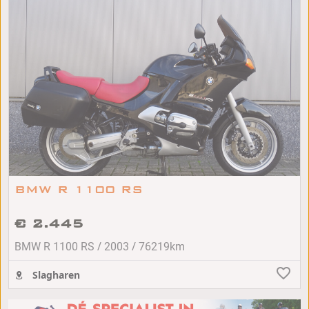
BMW R 1100 RS
€ 2.445
/
/
BMW R 1100 RS
2003
76219km
Slagharen