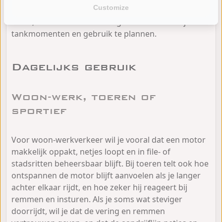
Customize
ritten betekent, hangt af van tempo, belading en
route, maar het is wel handige informatie om je
tankmomenten en gebruik te plannen.
Dagelijks gebruik
Woon-werk, toeren of
sportief
Voor woon-werkverkeer wil je vooral dat een motor
makkelijk oppakt, netjes loopt en in file- of
stadsritten beheersbaar blijft. Bij toeren telt ook hoe
ontspannen de motor blijft aanvoelen als je langer
achter elkaar rijdt, en hoe zeker hij reageert bij
remmen en insturen. Als je soms wat steviger
doorrijdt, wil je dat de vering en remmen