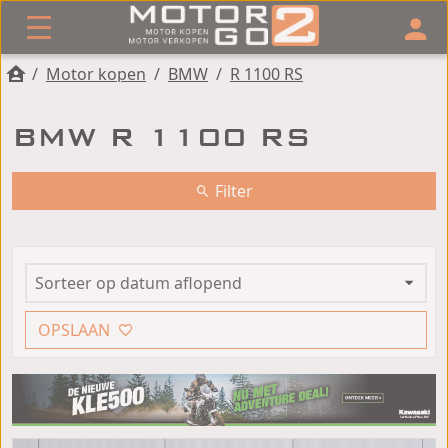
/
Motor kopen
/
BMW
/
R 1100 RS
BMW R 1100 RS
Filter
OPSLAAN