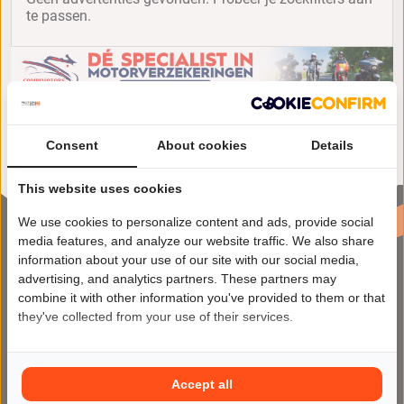
te passen.
Consent
About cookies
Details
This website uses cookies
We use cookies to personalize content and ads, provide social
media features, and analyze our website traffic. We also share
information about your use of our site with our social media,
advertising, and analytics partners. These partners may
combine it with other information you've provided to them or that
they've collected from your use of their services.
Motor2Go maakt het kopen en
verkopen van motoren makkelijker
Accept all
dan ooit op het meest veilige en