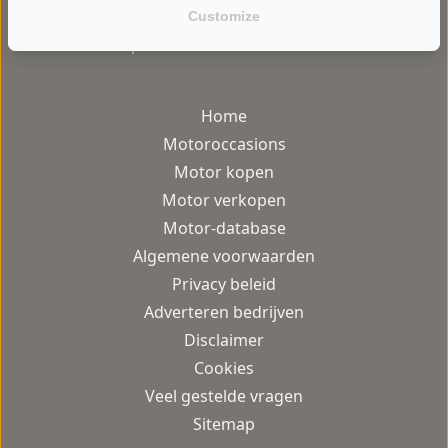
Customize
gebruiksvriendelijke motor occasion
platform van Nederland.
Home
Motoroccasions
Motor kopen
Motor verkopen
Motor-database
Algemene voorwaarden
Privacy beleid
Adverteren bedrijven
Disclaimer
Cookies
Veel gestelde vragen
Sitemap