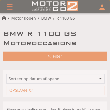
/
Motor kopen
/
BMW
/
R 1100 GS
BMW R 1100 GS
Motoroccasions
Filter
OPSLAAN
Geen advertenties gevonden. Probeer je zoekfilters aan