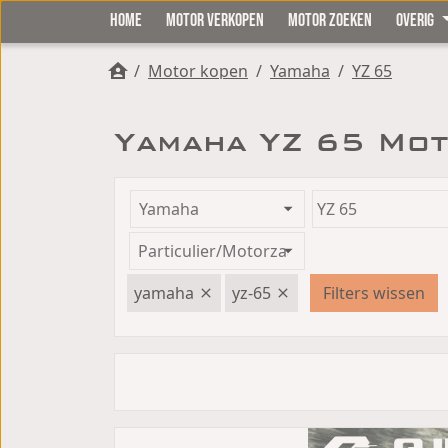
HOME
MOTOR VERKOPEN
MOTOR ZOEKEN
OVERIG
/
Motor kopen
/
Yamaha
/
YZ 65
Yamaha YZ 65 Mot
yamaha
yz-65
Filters wissen