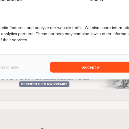
edia features, and analyze our website traffic. We also share informati
d analytics partners. These partners may combine it with other informat
 their services.
lle tweedehands Yamaha YZ 65 motoren. Wil je specifiek een tw
k van ons zoekfilter, selecteer de Yamaha YZ 65 van jouw dro
Customize
Accept all