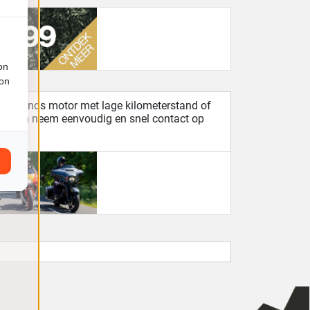
on
ion
eedehands motor met lage kilometerstand of
men en neem eenvoudig en snel contact op