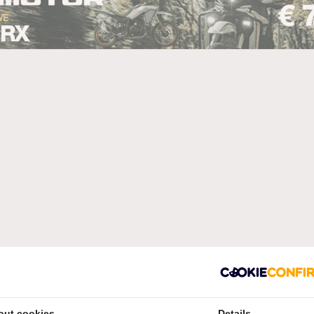
out cookies
Details