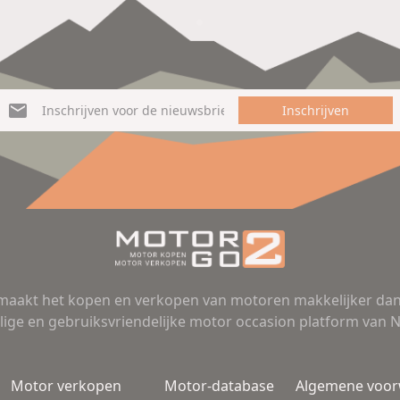
Inschrijven
aakt het kopen en verkopen van motoren makkelijker dan 
lige en gebruiksvriendelijke motor occasion platform van 
Motor verkopen
Motor-database
Algemene voo