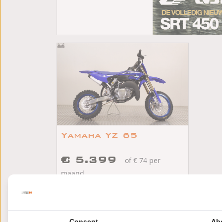
Yamaha YZ 65
€ 5.399
of € 74 per
maand
/
/
Yamaha YZ 65
2026
km
Made
Consent
Ab