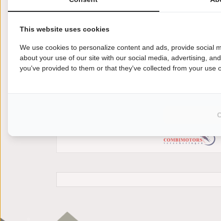
This website uses cookies
We use cookies to personalize content and ads, provide social m
about your use of our site with our social media, advertising, an
you've provided to them or that they've collected from your use of
Hier bij Motor2Go vind je in één oogopslag a
vanaf een bepaald bouwjaar? Maak dan gebrui
met de verkoper.