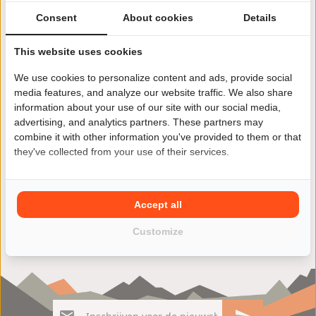
Consent
About cookies
Details
This website uses cookies
We use cookies to personalize content and ads, provide social
Jij wilt een andere motor kopen? Kies je voor een
media features, and analyze our website traffic. We also share
Yamaha XJR 1200 dan ben je niet alleen verzekerd van
information about your use of our site with our social media,
kwaliteit maar ook van veel rijplezier. Vind jouw Yamaha
advertising, and analytics partners. These partners may
XJR 1200 motoroccasion eenvoudig en snel in ons ruime
combine it with other information you've provided to them or that
aanbod van zowel particulieren als ook motorzaken.
they've collected from your use of their services.
Accept all
Customize