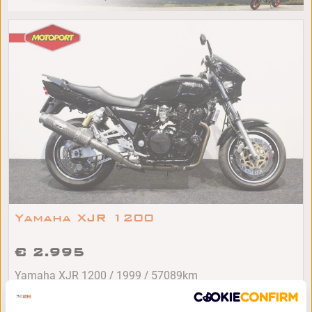
Yamaha XJR 1200
€ 2.995
/
/
Yamaha XJR 1200
1999
57089km
Leek