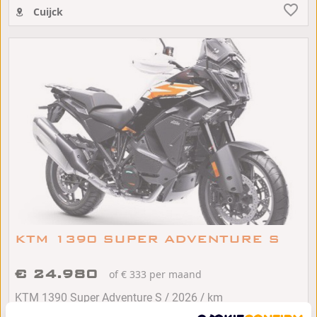
Cuijck
KTM 1390 SUPER ADVENTURE S
€ 24.980
of € 333 per maand
/
/
KTM 1390 Super Adventure S
2026
km