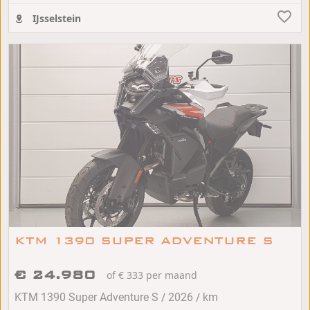
IJsselstein
KTM 1390 SUPER ADVENTURE S
€ 24.980
of € 333 per maand
/
/
KTM 1390 Super Adventure S
2026
km