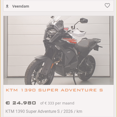
Veendam
KTM 1390 SUPER ADVENTURE S
€ 24.980
of € 333 per maand
/
/
KTM 1390 Super Adventure S
2026
km