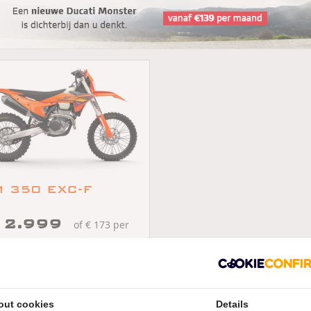
 350 EXC-F
12.999
of € 173 per
d
/
/
350 EXC
2026
km
s
out cookies
Details