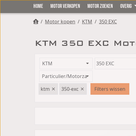
HOME
MOTOR VERKOPEN
MOTOR ZOEKEN
OVERIG
/
Motor kopen
/
KTM
/
350 EXC
KTM 350 EXC Mot
ktm
350-exc
Filters wissen