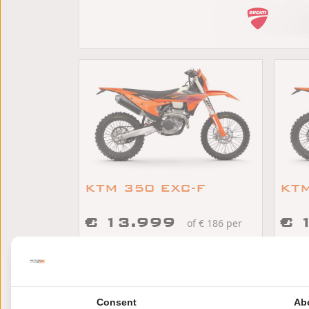
KTM 350 EXC-F
KTM
€ 13.999
€ 
of € 186 per
maand
maan
/
/
KTM 350 EXC
2027
km
KTM 
Oss
Os
Consent
Ab