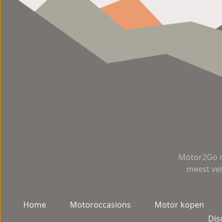
Motor2Go m
meest vei
Home
Motoroccasions
Motor kopen
Dis