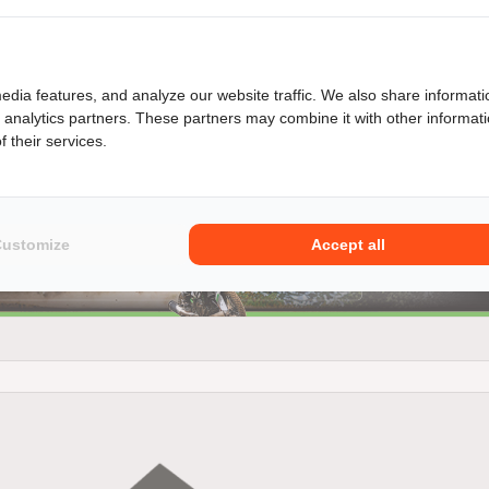
edia features, and analyze our website traffic. We also share informati
d analytics partners. These partners may combine it with other informat
 their services.
 een KTM 350 EXC dan ben je niet alleen verzekerd van kwaliteit 
ons ruime aanbod van zowel particulieren als ook motorzaken.
Customize
Accept all