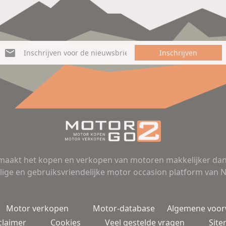
Inschrijven
aakt het kopen en verkopen van motoren makkelijker dan 
lige en gebruiksvriendelijke motor occasion platform van 
Motor verkopen
Motor-database
Algemene voo
claimer
Cookies
Veel gestelde vragen
Sit