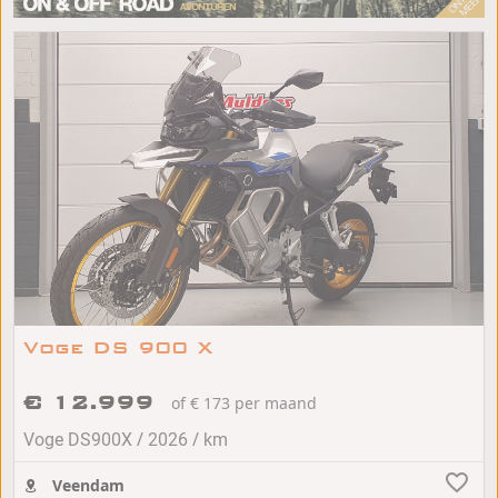
Voge DS 900 X
€ 12.999
of € 173 per maand
/
/
Voge DS900X
2026
km
Veendam