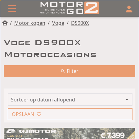
/
Motor kopen
/
Voge
/
DS900X
Voge DS900X
Motoroccasions
Filter
OPSLAAN