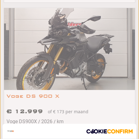
Voge DS 900 X
€ 12.999
of € 173 per maand
/
/
Voge DS900X
2026
km
Veendam