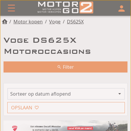
/
Motor kopen
/
Voge
/
DS625X
Voge DS625X
Motoroccasions
Filter
OPSLAAN