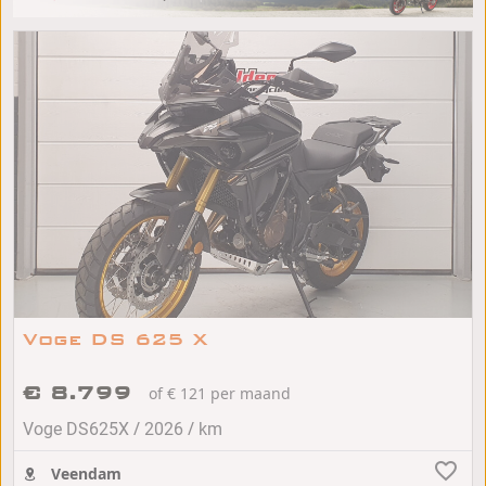
Voge DS 625 X
€ 8.799
of € 121 per maand
/
/
Voge DS625X
2026
km
Veendam