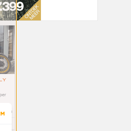
LY
 per
505km