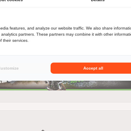
edia features, and analyze our website traffic. We also share informati
d analytics partners. These partners may combine it with other informat
 their services.
t een perfecte balans tussen stabiliteit en rijdbaarheid dan z
 Voge DS 800 RALLY dan weet je, ik koop een complete motorfiet
Customize
Accept all