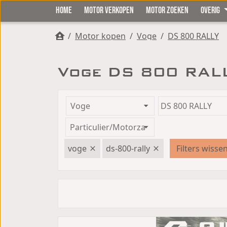
HOME
MOTOR VERKOPEN
MOTOR ZOEKEN
OVERIG
/
Motor kopen
/
Voge
/
DS 800 RALLY
Voge DS 800 RAL
voge
ds-800-rally
Filters wisse