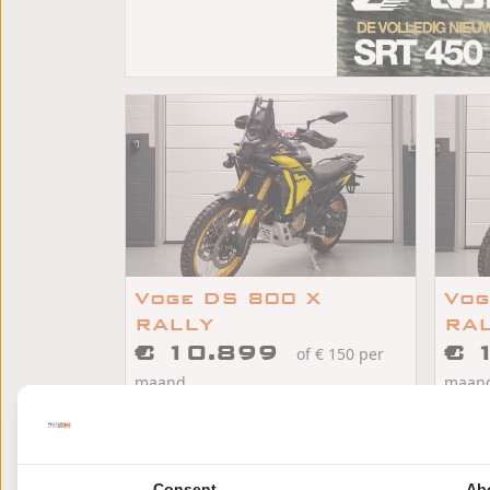
Voge DS 800 X
Vog
RALLY
RA
€ 10.899
€ 
of € 150 per
maand
maan
/
/
Voge DS 800 RALLY
2026
km
Voge 
Veendam
Ve
Consent
Ab