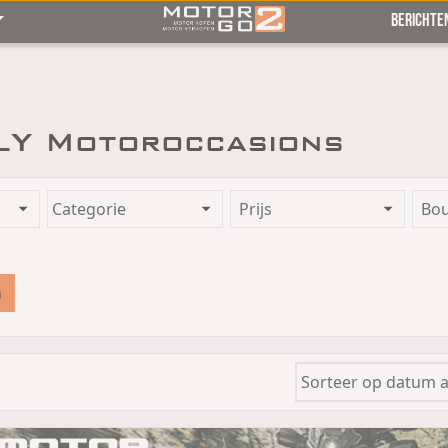
BERICHTE
LY Motoroccasions
Prijs
Bo
n