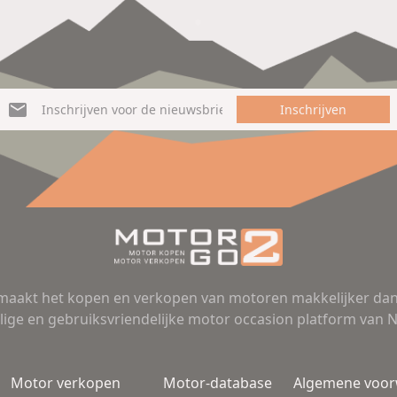
Inschrijven
aakt het kopen en verkopen van motoren makkelijker dan 
lige en gebruiksvriendelijke motor occasion platform van 
Motor verkopen
Motor-database
Algemene voo