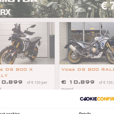
e DS 800 X
Voge DS 800 RAL
LLY
10.899
€ 10.899
of € 150 per
of € 150
d
maand
/
/
/
/
DS 800 RALLY
2026
km
Voge DS 800 RALLY
2026
3
endam
Amersfoort
out cookies
Details