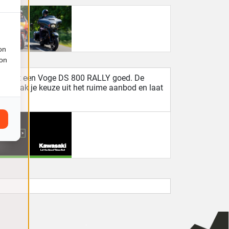
on
ion
it je met een Voge DS 800 RALLY goed. De
s. Maak je keuze uit het ruime aanbod en laat