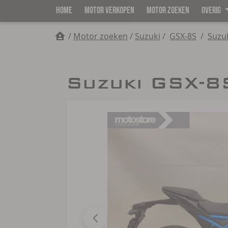
HOME
MOTOR VERKOPEN
MOTOR ZOEKEN
OVERIG
/
Motor zoeken
/
Suzuki
/
GSX-8S
/
Suzu
Suzuki GSX-8S