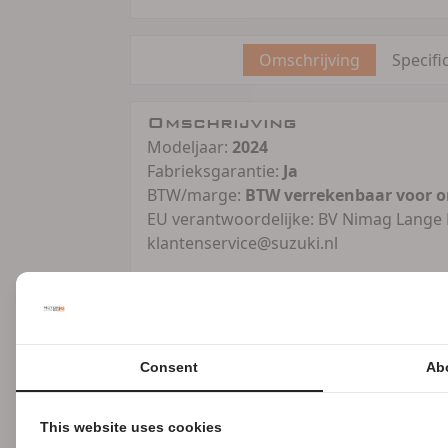
Omschrijving
Specifi
Omschrijving
Modeljaar:
2024
Fabrieksgarantie:
Ja
BTW/marge:
BTW verrekenbaar voor 
EU verantwoordelijke: BV Nimag Lange
klantenservice@suzuki.nl
Motostore Barendrecht is officieel dea
Hier vind je niet alleen nieuwe modell
assortiment. Iedere motorfiets, nieuw o
gratis allrisk verzekerd! Dit doen wij
Consent
Ab
Wilt u uw huidige motorfiets bij ons i
kledingafdeling zijn we officieel deale
Daarbij hebben we 200 tot 300 helmen i
This website uses cookies