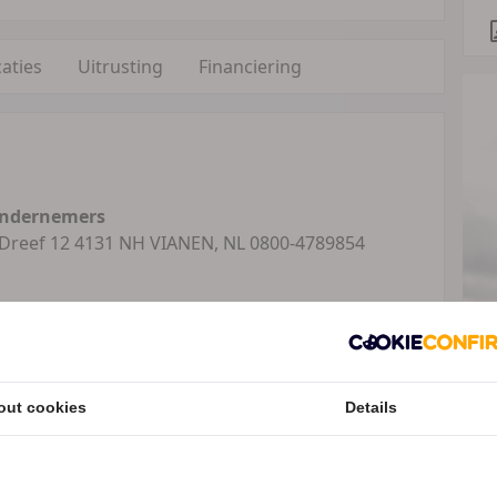
caties
Uitrusting
Financiering
ondernemers
 Dreef 12 4131 NH VIANEN, NL 0800-4789854
ler van Suzuki enYamaha voor regio Zuid Holland.
en maar ook in onze occasions hebben we een ruim
f gebruikt, is de eerste 10 dagen na aankoop
 in samenwerking met Combi Motors Verzekeringen.
out cookies
Details
nruilen? …Geen probleem! Ook op onze
r van onder andere RUKKA, REV’IT! en ALPINESTARS.
n verschillende merken zoals SHOEI, HJC,
Speciale Motor2go prijs