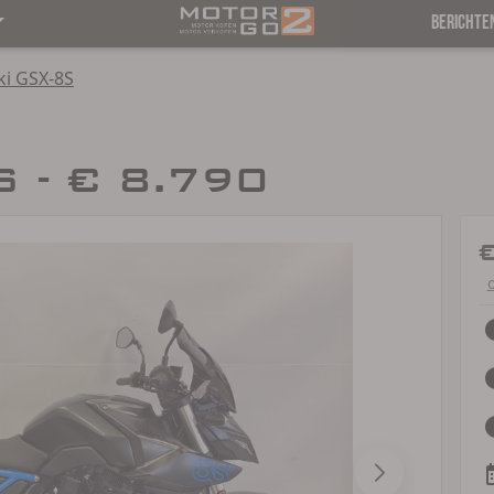
BERICHTE
ki GSX-8S
 - € 8.790