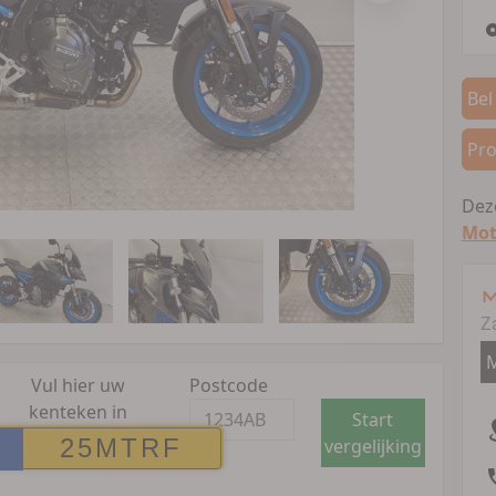
Bel
Pro
Deze
Mot
M
Z
M
Vul hier uw
Postcode
kenteken in
Start
vergelijking