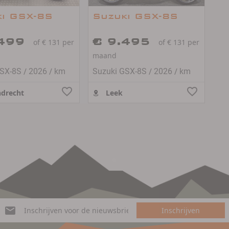
ki GSX-8S
Suzuki GSX-8S
.499
€ 9.495
of € 131 per
of € 131 per
maand
/
/
/
/
GSX-8S
2026
km
Suzuki GSX-8S
2026
km
drecht
Leek
Inschrijven