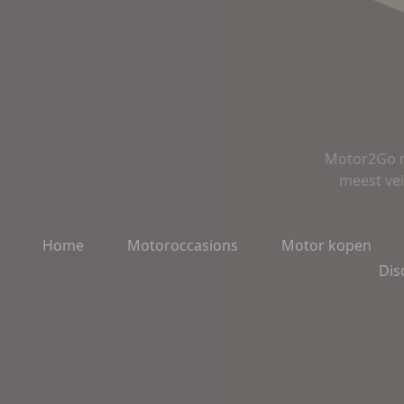
Motor2Go m
meest vei
Home
Motoroccasions
Motor kopen
Dis