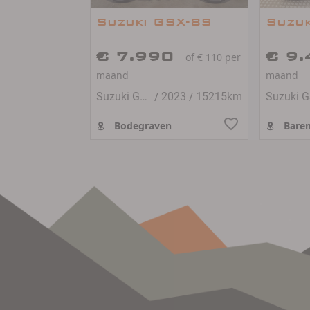
Suzuki GSX-8S
Suzu
€ 7.990
€ 9
of € 110 per
maand
maand
/
/
Suzuki GSX-8S
2023
15215km
Suzuki 
Bodegraven
Baren