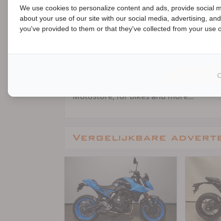
SCORPION, ROOF en SHARK op voorraad e
We use cookies to personalize content and ads, provide social m
communicatie systemen, bagagesystemen
about your use of our site with our social media, advertising, an
B
Barendrecht aan het juiste adres. In d
you've provided to them or that they've collected from your use of
uw motorfiets door vakmensen onderho
diagnose, reparatie en personalisatie v
spuitwerkzaamheden kunt u bij ons tere
huis, wat voor de nieuwe motorrijder en 
Motostore Barendrecht waar alle middel
Motostore, for bikes and more...
Vergelijkbare advert