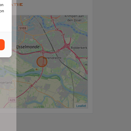
ocatie
on
ion
+
−
Leaflet