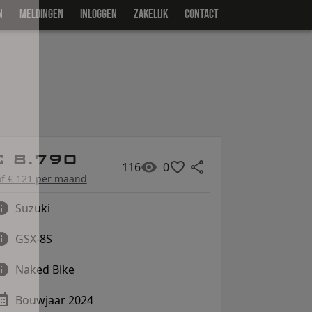
N
MELDINGEN
INLOGGEN
ZAKELIJK
CONTACT
€ 8.790
116
0
of € 121 per maand
Suzuki
GSX-8S
Naked Bike
Bouwjaar 2024