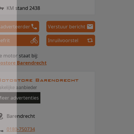
KM stand 2438
 adverteerder
Verstuur bericht
efrit
Inruilvoorstel
 motor staat bij:
ostore Barendrecht
otostore Barendrecht
akelijke aanbieder
eer advertenties
Barendrecht
0180-750734