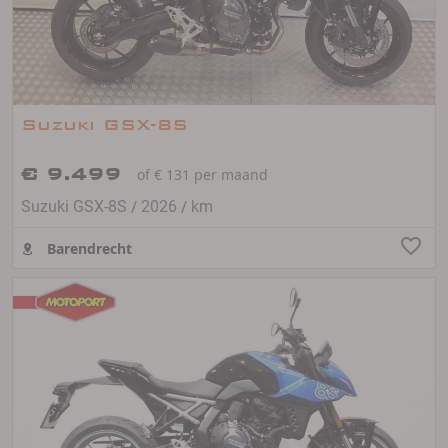
Suzuki GSX-8S
€ 9.499
of € 131 per maand
/
/
Suzuki GSX-8S
2026
km
Barendrecht