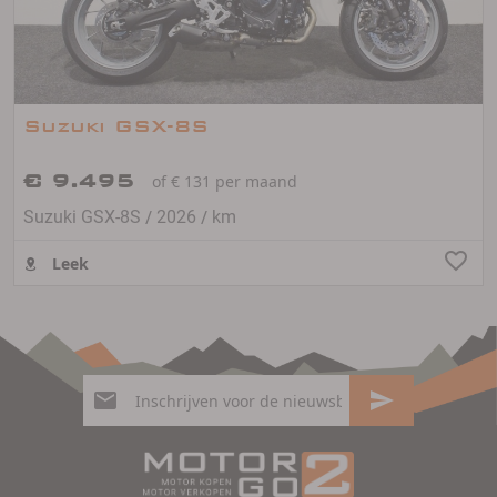
Suzuki GSX-8S
€ 9.495
of € 131 per maand
/
/
Suzuki GSX-8S
2026
km
Leek