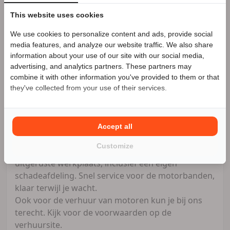
- 3 jaar aanschaf- of taxatiewaardevergoeding
mogelijk. Geen afschrijving!
This website uses cookies
- Accessoires tot 1.500,- euro gratis meeverzekerd
We use cookies to personalize content and ads, provide social
Speciale Motor2go prijs
- Schade aan helm en kleding tot 1.500,- euro per
media features, and analyze our website traffic. We also share
opzittende gratis meeverzekerd
information about your use of our site with our social media,
advertising, and analytics partners. These partners may
Benieuwd naar de speciale Motor2go prijs? Bel
Wat te denken van een kledingshop van meer dan
combine it with other information you've provided to them or that
0594-511349
900 vierkante meter! Een ruime sortering kleding,
they've collected from your use of their services.
van sportief leer tot functionele textielkleding en
we hebben altijd meer dan 750 helmen op
voorraad.
Accept all
Customize
Verder beschikken we over een zeer goed
uitgeruste werkplaats, inclusief een eigen
schadeafdeling. Snel service voor de motorbanden,
klaar terwijl je wacht.
Ook voor de verhuur van motoren kun je bij ons
terecht. Kijk voor de voorwaarden op de
verhuursite.