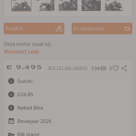
Proefrit
Inruilvoorstel
Deze motor staat bij:
Motoport Leek
€ 9.495
of € 131 per maand
534
0
Suzuki
GSX-8S
Naked Bike
Bouwjaar 2026
KM stand