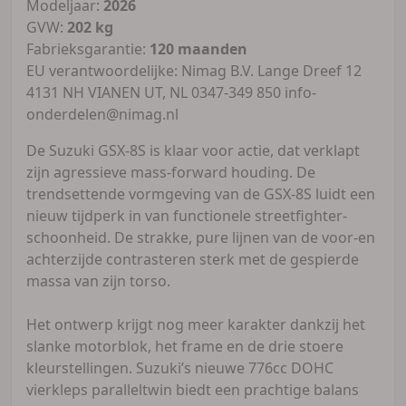
Modeljaar:
2026
GVW:
202 kg
Fabrieksgarantie:
120 maanden
EU verantwoordelijke: Nimag B.V. Lange Dreef 12
4131 NH VIANEN UT, NL 0347-349 850 info-
onderdelen@nimag.nl
De Suzuki GSX-8S is klaar voor actie, dat verklapt
zijn agressieve mass-forward houding. De
trendsettende vormgeving van de GSX-8S luidt een
nieuw tijdperk in van functionele streetfighter-
schoonheid. De strakke, pure lijnen van de voor-en
achterzijde contrasteren sterk met de gespierde
massa van zijn torso.
Het ontwerp krijgt nog meer karakter dankzij het
slanke motorblok, het frame en de drie stoere
kleurstellingen. Suzuki’s nieuwe 776cc DOHC
vierkleps paralleltwin biedt een prachtige balans