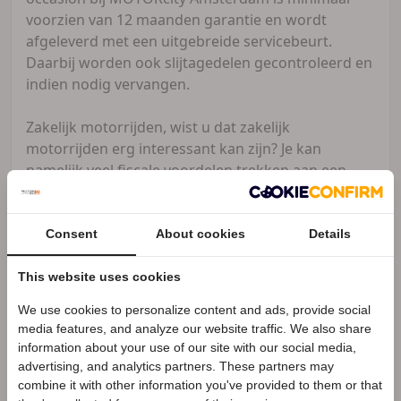
voorzien van 12 maanden garantie en wordt
afgeleverd met een uitgebreide servicebeurt.
Daarbij worden ook slijtagedelen gecontroleerd en
indien nodig vervangen.
Zakelijk motorrijden, wist u dat zakelijk
motorrijden erg interessant kan zijn? Je kan
namelijk veel fiscale voordelen trekken aan een
zakelijk aanschaf. Zo kunt u onder andere:
- KIA toepassen, zorgt voor een versnelde
Consent
About cookies
Details
afschrijving van 28%
- Overige afschrijvingen genieten
This website uses cookies
- Rente over een financiering boeken als kosten
We use cookies to personalize content and ads, provide social
Speciale Motor2go prijs
-Tanken op kosten van uw onderneming
media features, and analyze our website traffic. We also share
- Onderhoud laten afschrijven via uw onderneming
information about your use of our site with our social media,
Vooraf is het wel verstandig om dit met uw
advertising, and analytics partners. These partners may
Benieuwd naar de speciale Motor2go prijs? Bel
020
boekhouder/accountant te bespreken.
combine it with other information you've provided to them or that
480 80 10