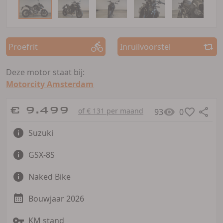
Proefrit
Inruilvoorstel
Deze motor staat bij:
Motorcity Amsterdam
€ 9.499
of € 131 per maand
93
0
Suzuki
GSX-8S
Naked Bike
Bouwjaar 2026
KM stand