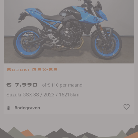
Suzuki GSX-8S
€ 7.990
of € 110 per maand
/
/
Suzuki GSX-8S
2023
15215km
Bodegraven