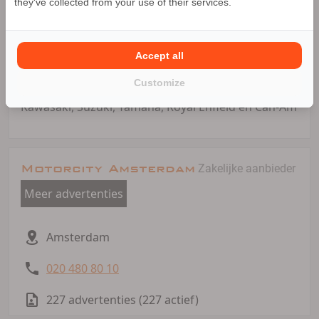
they've collected from your use of their services.
Naast alle occasions heeft MOTORcity Amsterdam
ook altijd meer dan 300 nieuwe en gebruikte
motoren op voorraad.
Accept all
Customize
MOTORcity Amsterdam is officieel dealer van:
Kawasaki, Suzuki, Yamaha, Royal Enfield en Can-Am
Motorcity Amsterdam
Zakelijke aanbieder
Meer advertenties
Amsterdam
020 480 80 10
227 advertenties (227 actief)