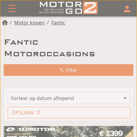
/
Motor kopen
/
Fantic
Fantic
Motoroccasions
Filter
OPSLAAN