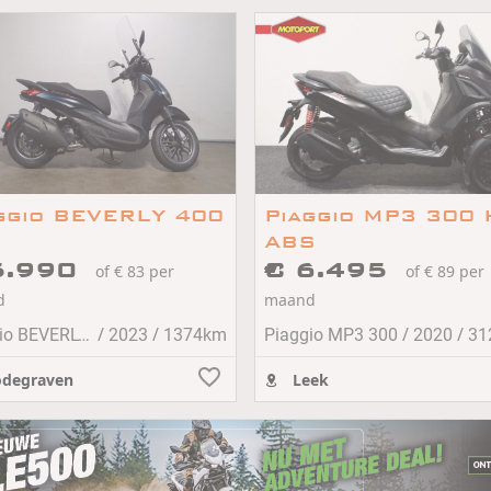
ggio BEVERLY 400
Piaggio MP3 300
ABS
5.990
€ 6.495
of € 83 per
of € 89 per
d
maand
/
/
/
/
Piaggio BEVERLY 400 S
2023
1374km
Piaggio MP3 300
2020
31
degraven
Leek