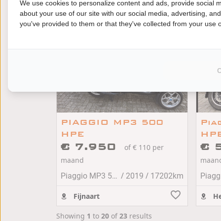
We use cookies to personalize content and ads, provide social m
Hoogeveen
Bo
about your use of our site with our social media, advertising, an
you've provided to them or that they've collected from your use of
PIAGGIO MP3 500
Pia
HPE
HP
€ 7.950
€ 
of € 110 per
maand
maan
/
/
Piaggio MP3 500
2019
17202km
Fijnaart
He
Showing
1
to
20
of
23
results