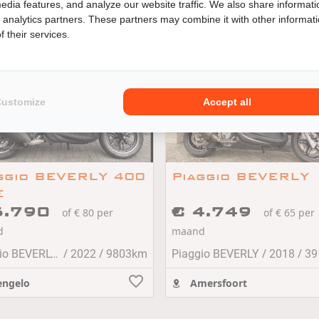
edia features, and analyze our website traffic. We also share informati
degraven
Loenersloot
d analytics partners. These partners may combine it with other informat
 their services.
Customize
Accept all
ggio BEVERLY 400
Piaggio BEVERLY
E
5.790
€ 4.749
of € 80 per
of € 65 per
d
maand
/
/
/
/
Piaggio BEVERLY 400 HPE
2022
9803km
Piaggio BEVERLY
2018
39
ngelo
Amersfoort