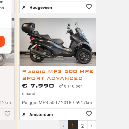
on
Hoogeveen
ion
Piaggio MP3 500 HPE
SPORT ADVANCED
€ 7.990
of € 110 per
maand
/
/
12km
Piaggio MP3 500
2018
5917km
Amsterdam
‹
1
2
›