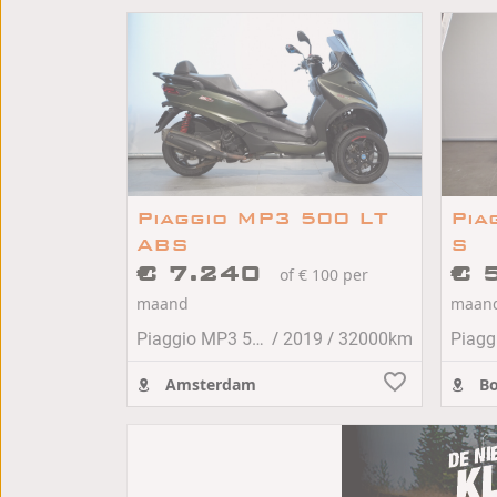
Piaggio MP3 500 LT
Pia
ABS
S
€ 7.240
€ 
of € 100 per
maand
maan
/
/
Piaggio MP3 500
2019
32000km
Amsterdam
Bo