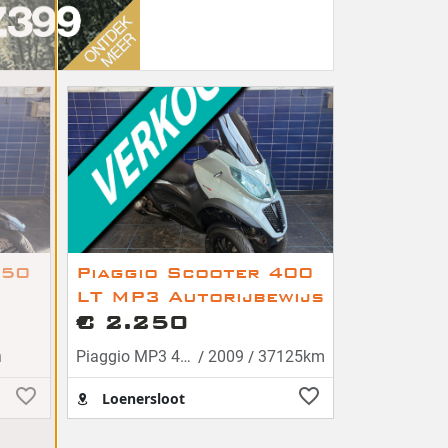
350
Piaggio Scooter 400
LT MP3 Autorijbewijs
€ 2.250
/
/
m
Piaggio MP3 400
2009
37125km
Loenersloot