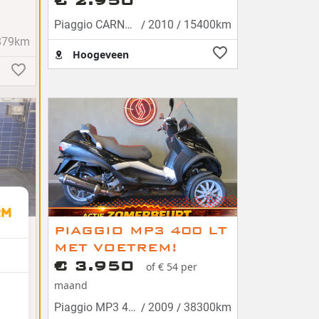
€ 2.950
/
/
Piaggio CARNABY 300 ZEER FRAAI!
2010
15400km
879km
Hoogeveen
500
PIAGGIO MP3 400 LT
s
MET VOETREM!
tor
€ 3.950
r
of € 54 per
maand
/
/
86km
Piaggio MP3 400
2009
38300km