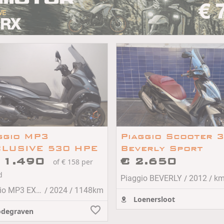
ggio MP3
Piaggio Scooter 
LUSIVE 530 HPE
Beverly Sport
11.490
€ 2.650
of € 158 per
d
/
/
Piaggio BEVERLY
2012
k
/
/
Piaggio MP3 EXCLUSIVE 530 HPE
2024
1148km
Loenersloot
degraven