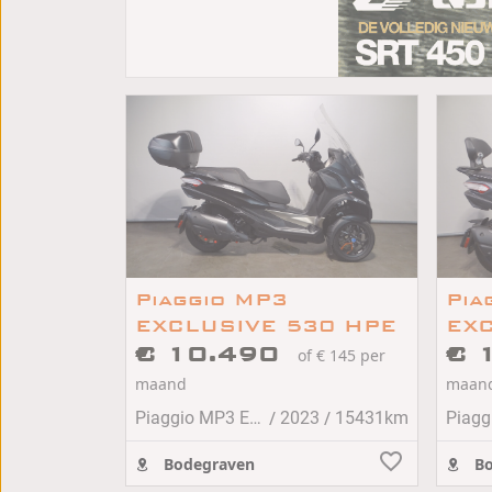
Piaggio MP3
Pia
EXCLUSIVE 530 HPE
EXC
€ 10.490
€ 
of € 145 per
maand
maan
/
/
Piaggio MP3 EXCLUSIVE 530 HPE
2023
15431km
Bodegraven
Bo