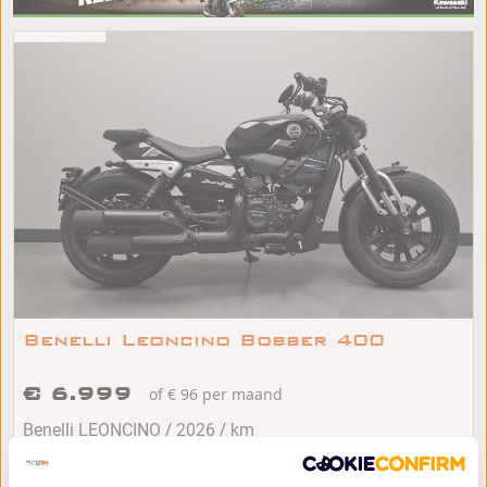
Benelli Leoncino Bobber 400
€ 6.999
of € 96 per maand
/
/
Benelli LEONCINO
2026
km
Menaam