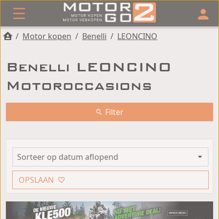
/
Motor kopen
/
Benelli
/
LEONCINO
Benelli LEONCINO
Motoroccasions
Filter
OPSLAAN