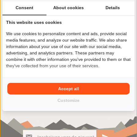
Consent
About cookies
Details
This website uses cookies
We use cookies to personalize content and ads, provide social
Jij wilt een andere motor kopen? Kies je voor een Benelli
media features, and analyze our website traffic. We also share
LEONCINO dan ben je niet alleen verzekerd van kwaliteit
information about your use of our site with our social media,
maar ook van veel rijplezier. Vind jouw Benelli LEONCINO
advertising, and analytics partners. These partners may
motoroccasion eenvoudig en snel in ons ruime aanbod
combine it with other information you've provided to them or that
van zowel particulieren als ook motorzaken.
they've collected from your use of their services.
Accept all
Customize