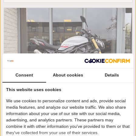
Consent
About cookies
Details
This website uses cookies
Benelli 752 S
We use cookies to personalize content and ads, provide social
media features, and analyze our website traffic. We also share
€ 7.899
of € 109 per maand
information about your use of our site with our social media,
/
/
Benelli 752S
2026
km
advertising, and analytics partners. These partners may
combine it with other information you've provided to them or that
Amersfoort
they've collected from your use of their services.