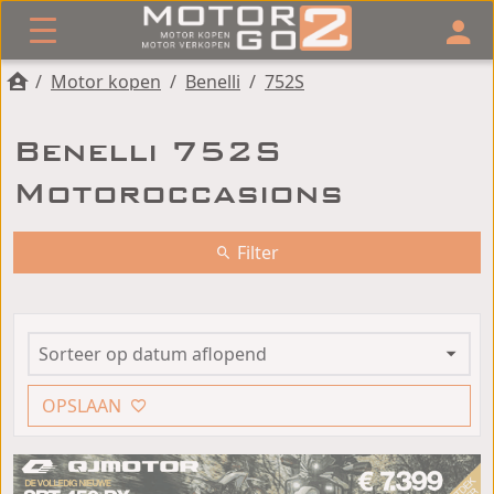
/
Motor kopen
/
Benelli
/
752S
Benelli 752S
Motoroccasions
Filter
OPSLAAN