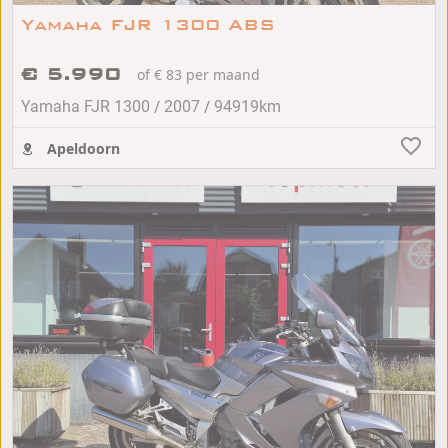
Yamaha FJR 1300 ABS
€ 5.990
of € 83 per maand
/
/
Yamaha FJR 1300
2007
94919km
Apeldoorn