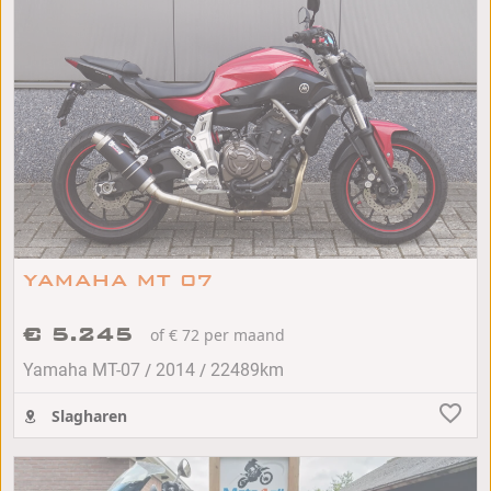
YAMAHA MT 07
€ 5.245
of € 72 per maand
/
/
Yamaha MT-07
2014
22489km
Slagharen