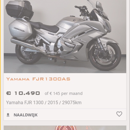
Yamaha FJR1300AS
€ 10.490
of € 145 per maand
/
/
Yamaha FJR 1300
2015
29075km
NAALDWIJK