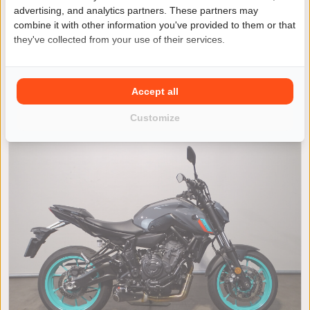
advertising, and analytics partners. These partners may
Kawasaki Z 900
combine it with other information you've provided to them or that
they've collected from your use of their services.
€ 10.290
of € 142 per maand
/
/
Kawasaki Z900
2025
3468km
Accept all
Bodegraven
Customize