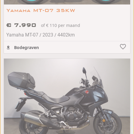
Yamaha MT-07 35KW
€ 7.990
of € 110 per maand
/
/
Yamaha MT-07
2023
4402km
Bodegraven