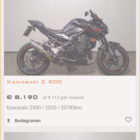
Kawasaki Z 900
€ 8.190
of € 113 per maand
/
/
Kawasaki Z900
2020
20783km
Bodegraven