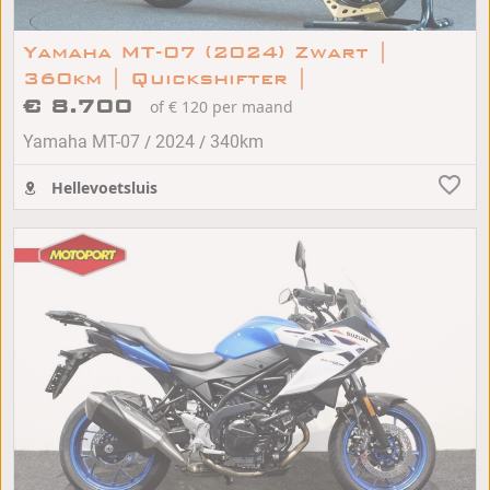
Yamaha MT-07 (2024) Zwart |
360km | Quickshifter |
€ 8.700
of € 120 per maand
/
/
Yamaha MT-07
2024
340km
Hellevoetsluis