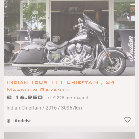
Indian Tour 111 Chieftain , 24
Maanden Garantie
€ 16.950
of € 226 per maand
/
/
Indian Chieftain
2016
30967km
Andelst