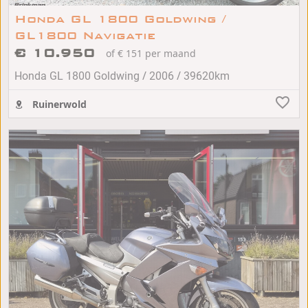
Honda GL 1800 Goldwing /
GL1800 Navigatie
€ 10.950
of € 151 per maand
/
/
Honda GL 1800 Goldwing
2006
39620km
Ruinerwold