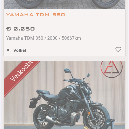
YAMAHA TDM 850
€ 2.250
/
/
Yamaha TDM 850
2000
50667km
Volkel