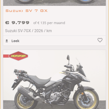
Suzuki SV 7 GX
€ 9.799
of € 135 per maand
/
/
Suzuki SV-7GX
2026
km
Leek