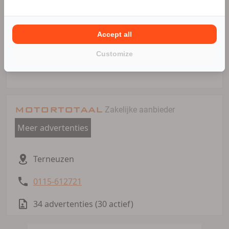
Transportstraat 1
4538 AT Terneuzen
+31115612721
Accept all
info@motortotaal.com
Customize
www.motortotaal.com/
MOTORTOTAAL
Zakelijke aanbieder
Meer advertenties
Terneuzen
0115-612721
34 advertenties (30 actief)