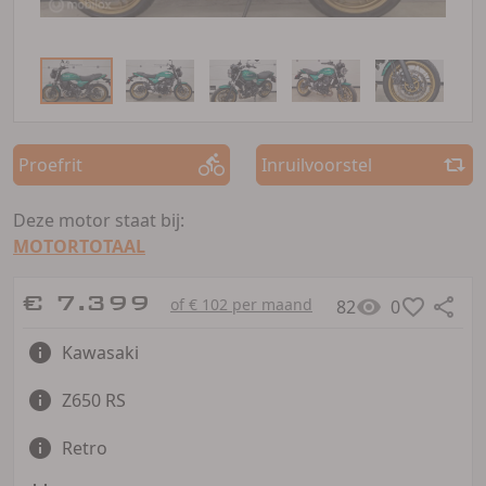
Proefrit
Inruilvoorstel
Deze motor staat bij:
MOTORTOTAAL
€ 7.399
of € 102 per maand
82
0
Kawasaki
Z650 RS
Retro