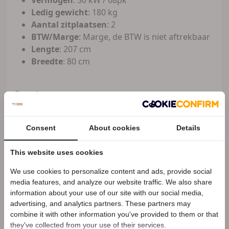
Ledig gewicht
: 180 kg
Aantal zitplaatsen
: 2
BTW/Marge
: Marge, de BTW is niet aftrekbaar
Lengte
: 207 cm
Breedte
: 80 cm
Exterieur
LED achterlichten
LED koplampen
Consent
About cookies
Details
Metaalkleur
Spaakwielen
This website uses cookies
Overige
We use cookies to personalize content and ads, provide social
Speciale Motor2go prijs
Anti Blokkeer Systeem
media features, and analyze our website traffic. We also share
Anti doorSlip Regeling
information about your use of our site with our social media,
advertising, and analytics partners. These partners may
Benieuwd naar de speciale Motor2go prijs? Bel
combine it with other information you've provided to them or that
0115-612721
Motor Totaal
they've collected from your use of their services.