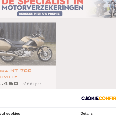
da NT 700
uville
4.450
of € 61 per
d
/
/
Honda NT 700 Deauville
2006
29703km
rdrecht
out cookies
Details