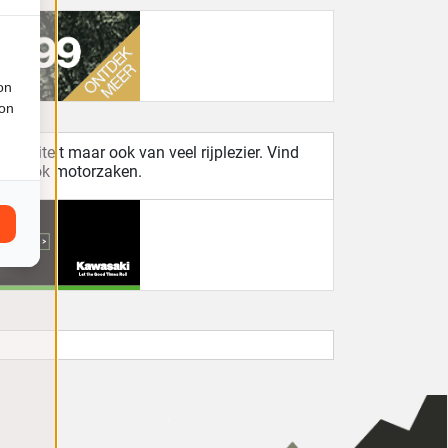
on
ion
kwaliteit maar ook van veel rijplezier. Vind
 als ook motorzaken.