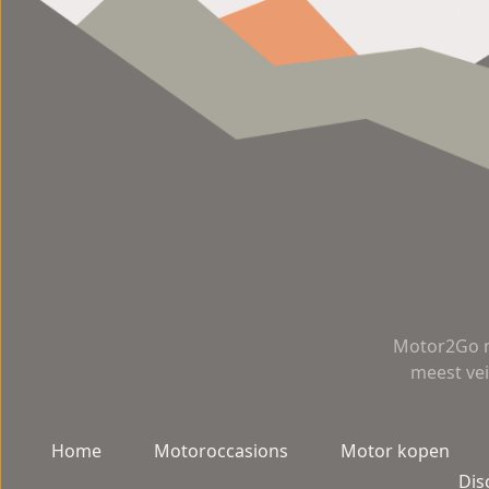
Motor2Go m
meest vei
Home
Motoroccasions
Motor kopen
Dis