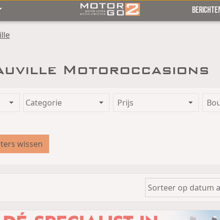
BERICHTE
lle
uville Motoroccasions
Prijs
Bo
lters wissen