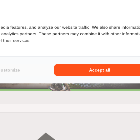
edia features, and analyze our website traffic. We also share informati
d analytics partners. These partners may combine it with other informat
 their services.
een Honda NT 700 Deauville dan ben je niet alleen verzekerd van 
envoudig en snel in ons ruime aanbod van zowel particulieren
Customize
Accept all