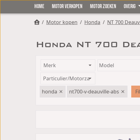
HOME
MOTOR VERKOPEN
MOTOR ZOEKEN
OVERIG
/
Motor kopen
/
Honda
/
NT 700 Deauvi
Honda NT 700 Dea
honda
nt700-v-deauville-abs
Fi