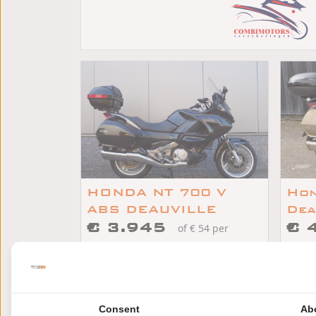
HONDA NT 700 V
Hon
ABS DEAUVILLE
Dea
€ 3.945
€ 
of € 54 per
maand
maan
/
/
Honda NT 700 Deauville
2008
57925km
Slagharen
Do
Consent
Ab