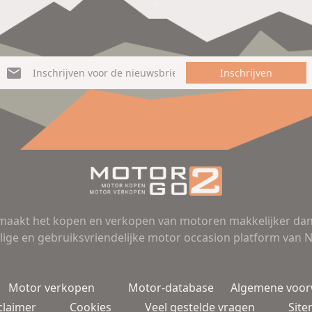
Inschrijven
aakt het kopen en verkopen van motoren makkelijker dan 
lige en gebruiksvriendelijke motor occasion platform van 
Motor verkopen
Motor-database
Algemene voo
claimer
Cookies
Veel gestelde vragen
Sit