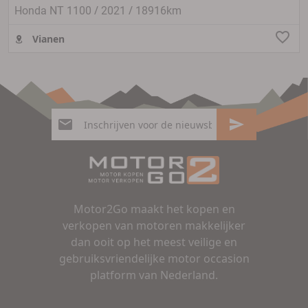
/
/
Honda NT 1100
2021
18916km
Vianen
Motor2Go maakt het kopen en
verkopen van motoren makkelijker
dan ooit op het meest veilige en
gebruiksvriendelijke motor occasion
platform van Nederland.