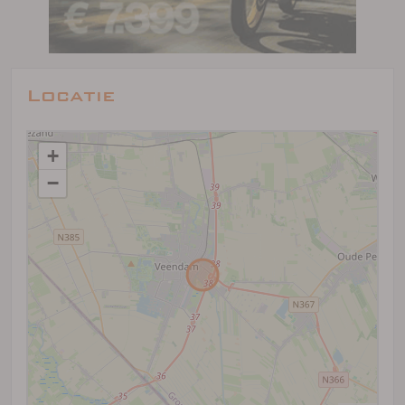
Locatie
+
−