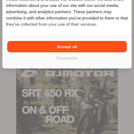
aanbieder
information about your use of our site with our social media,
Meer advertenties
advertising, and analytics partners. These partners may
Benieuwd naar de speciale Motor2go prijs? Bel
0598
combine it with other information you've provided to them or that
- 614 506
they've collected from your use of their services.
Veendam
0598 - 614 506
Accept all
103 advertenties (103 actief)
Customize