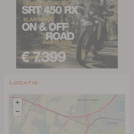
Locatie
+
−