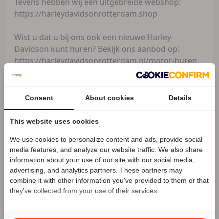
Tevens hebben wij een uitgebreide webshop:
https://harleydavidsonrotterdam.shop
Wist u dat u bij ons ook een nieuwe Harley-
Davidson kunt huren? Bekijk ons aanbod op:
https://harleydavidsonrotterdam.nl/motor-huren
Voor meer informatie kunt u contact met ons
opnemen via telefoonnummer: 010-7900130
Consent
About cookies
Details
Of per Email : sales@harleydavidsonrotterdam.nl
This website uses cookies
Uiteraard bent u van harte welkom in onze
We use cookies to personalize content and ads, provide social
prachtige showroom.
Speciale Motor2go prijs
media features, and analyze our website traffic. We also share
information about your use of our site with our social media,
Openingstijden :
advertising, and analytics partners. These partners may
Benieuwd naar de speciale Motor2go prijs? Bel
Maandag: Gesloten
combine it with other information you've provided to them or that
0107900130
Dinsdag: 09:00 tot 17:30
they've collected from your use of their services.
Woensdag: 09:00 tot 17:30
Donderdag: 09:00 tot 17:30