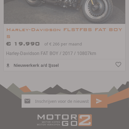
Harley-Davidson FLSTFBS FAT BOY
S
€ 19.990
of € 266 per maand
/
/
Harley-Davidson FAT BOY
2017
10807km
Nieuwerkerk a/d IJssel