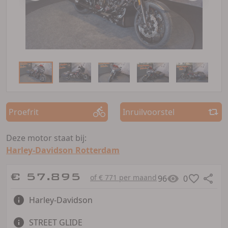
Proefrit
Inruilvoorstel
Deze motor staat bij:
Harley-Davidson Rotterdam
€ 57.895
of € 771 per maand
96
0
Harley-Davidson
STREET GLIDE