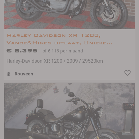
Harley Davidson XR 1200,
Vance&Hines uitlaat, Unieke
kleur!!
€ 8.395
of € 116 per maand
/
/
Harley-Davidson XR 1200
2009
29520km
Rouveen