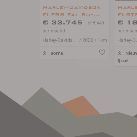
Harley-Davidson
Harle
FLFBS Fat Boy
FLST
114
€ 33.745
S
€ 1
of € 449
per maand
per maa
/
/
Harley-Davidson FAT BOY
2026
1km
Harley-D
Borne
Nieuw
IJssel