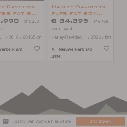
y-Davidson
Harley-Davidson
FBS FAT BOY
FLFB FAT BOY
8.990
Two Tone
€ 34.395
of € 253
of € 458
nd
per maand
/
/
/
/
avidson FAT BOY
2016
68465km
Harley-Davidson FAT BOY
2026
km
erkerk a/d
Nieuwerkerk a/d
IJssel
Inschrijven