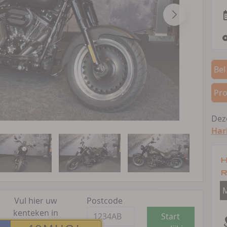
Bel
Pro
Deze
Har
H
R
M
Vul hier uw
Postcode
kenteken in
Start