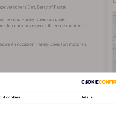
L
e verkopers Dex, Barry of Pascal.
eel erkend Harley-Davidson dealer.
worden door onze gecertificeerde monteurs
nieuwe én occasion Harley-Davidson motoren.
erstvolgende servicebeurt volgens fabrieksopgave
ie tegen meerprijs(vraag naar de voorwaarden).
out cookies
Details
ijk.
 is bespreekbaar!
Speciale Motor2go prijs