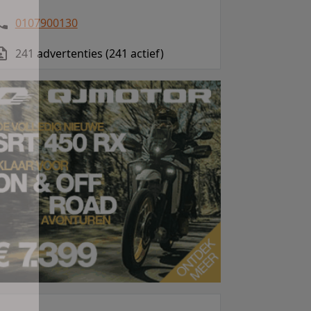
0107900130
241 advertenties (241 actief)