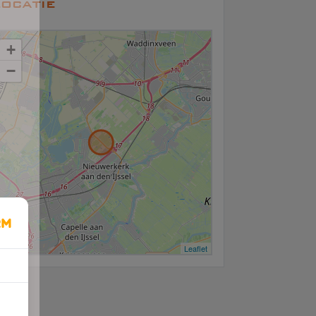
ocatie
+
−
Leaflet