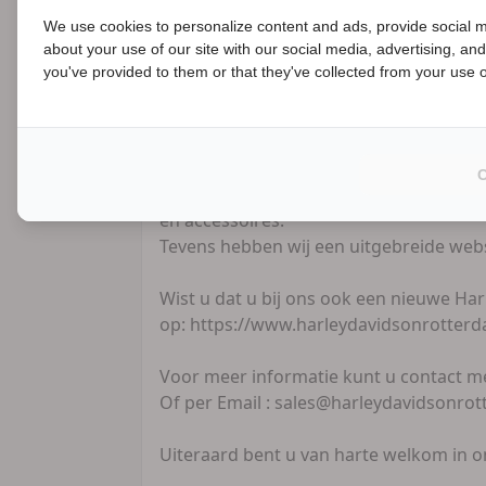
We use cookies to personalize content and ads, provide social m
Een proefrit maken op het model van uw
about your use of our site with our social media, advertising, an
B
you've provided to them or that they've collected from your use of
Ook voor personalisatie(customizing) v
Kijk ook eens naar onze overige adverte
In onze kledingshop treft u een uitge
en accessoires.
Tevens hebben wij een uitgebreide web
Wist u dat u bij ons ook een nieuwe Ha
op: https://www.harleydavidsonrotterdam
Voor meer informatie kunt u contact 
Of per Email : sales@harleydavidsonrot
Uiteraard bent u van harte welkom in 