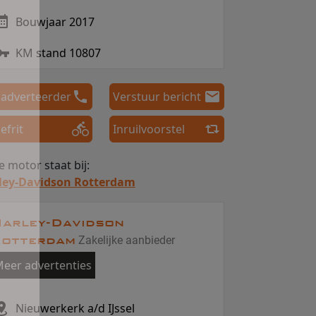
Bouwjaar 2017
KM stand 10807
 adverteerder
Verstuur bericht
efrit
Inruilvoorstel
 motor staat bij:
ley-Davidson Rotterdam
arley-Davidson
otterdam
Zakelijke aanbieder
eer advertenties
Nieuwerkerk a/d IJssel