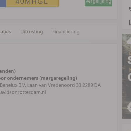
vergelijking
caties
Uitrusting
Financiering
anden)
oor ondernemers (margeregeling)
 Benelux B.V. Laan van Vredenoord 33 2289 DA
davidsonrotterdam.nl