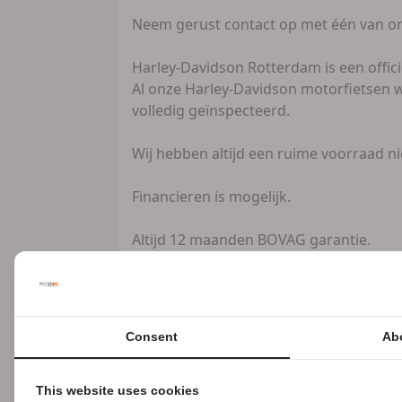
Neem gerust contact op met één van onz
Harley-Davidson Rotterdam is een offici
Al onze Harley-Davidson motorfietsen 
volledig geïnspecteerd.
Wij hebben altijd een ruime voorraad 
Financieren is mogelijk.
Altijd 12 maanden BOVAG garantie.
U kunt daarnaast ook kiezen voor de e
mét of zonder 12 of 24 maanden garant
Consent
Ab
Inruil van alle merken motoren is mogel
Ook inruil van uw auto, boot of caravan
This website uses cookies