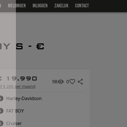
N
MELDINGEN
INLOGGEN
ZAKELIJK
CONTACT
Y S - €
€ 19.990
98
0
of € 266 per maand
Harley-Davidson
FAT BOY
Cruiser