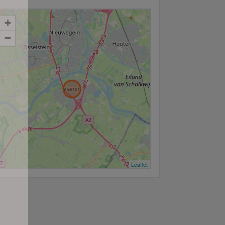
+
−
Leaflet