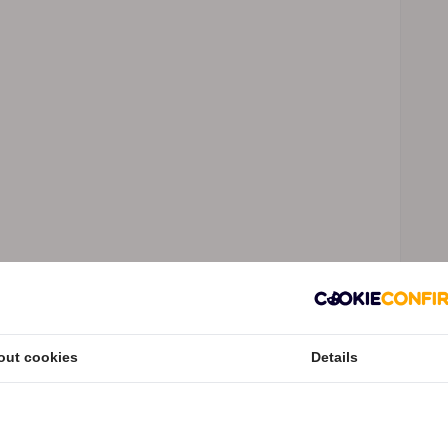
out cookies
Details
Speciale Motor2go prijs