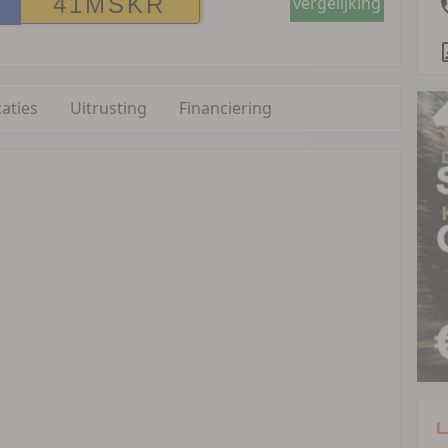
vergelijking
caties
Uitrusting
Financiering
L