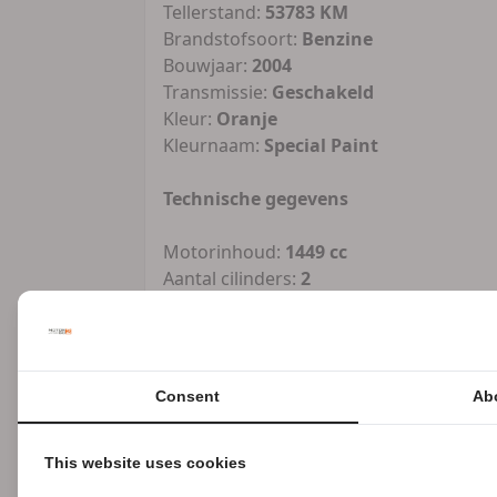
Tellerstand:
53783 KM
Brandstofsoort:
Benzine
Bouwjaar:
2004
Transmissie:
Geschakeld
Kleur:
Oranje
Kleurnaam:
Special Paint
Technische gegevens
Motorinhoud:
1449 cc
Aantal cilinders:
2
Vermogen:
50 kW / 68pk
Koppel:
0Nm
Ledig gewicht:
324 kg
Acceleratie (0-100 km/h):
0.0 seconden
Consent
Ab
Topsnelheid:
200 km/h
Financiële gegevens
This website uses cookies