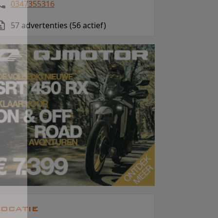
0347355316
57 advertenties (56 actief)
ocatie