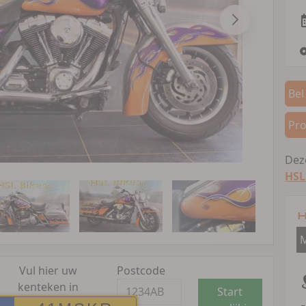
Bel
Pro
Deze
HSL
H
M
Vul hier uw
Postcode
kenteken in
Start