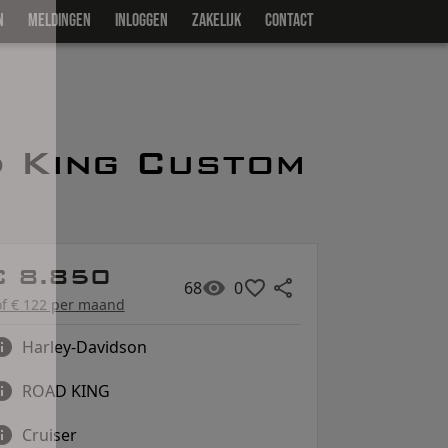
N
MELDINGEN
INLOGGEN
ZAKELIJK
CONTACT
 King Custom
€ 8.850
68
0
of € 122 per maand
Harley-Davidson
ROAD KING
Cruiser