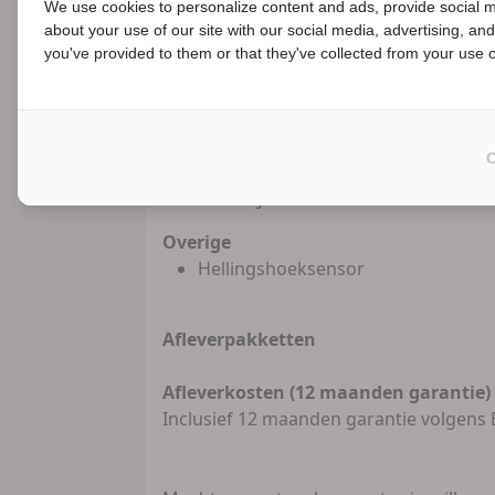
We use cookies to personalize content and ads, provide social m
BTW/Marge:
Marge, de BTW is niet af
about your use of our site with our social media, advertising, an
B
you've provided to them or that they've collected from your use of
Veiligheid
Alarmsysteem
Overige
Hellingshoeksensor
Afleverpakketten
Afleverkosten (12 maanden garantie) -
Inclusief 12 maanden garantie volgen