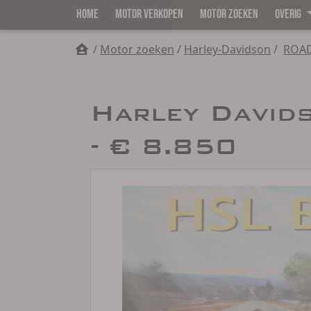
HOME
MOTOR VERKOPEN
MOTOR ZOEKEN
OVERIG
/
Motor zoeken
/
Harley-Davidson
/
ROAD
Harley David
- € 8.850