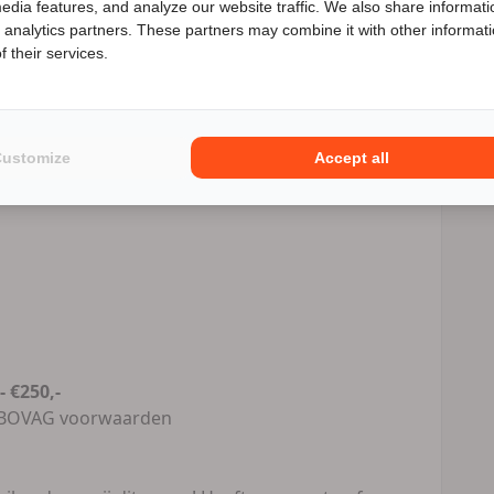
edia features, and analyze our website traffic. We also share informati
trekbaar
d analytics partners. These partners may combine it with other informat
enieuwd naar de speciale Motor2go prijs? Bel
0347355316
 their services.
Customize
Accept all
 €250,-
s BOVAG voorwaarden