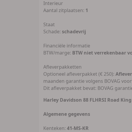
Interieur
Aantal zitplaatsen:
1
Staat
Schade:
schadevrij
Financiële informatie
BTW/marge:
BTW niet verrekenbaar v
Afleverpakketten
Optioneel afleverpakket (€ 250):
Afleve
maanden garantie volgens BOVAG voo
Dit afleverpakket bevat: BOVAG garant
Harley Davidson 88 FLHRSI Road Kin
Algemene gegevens
Kenteken:
41-MS-KR