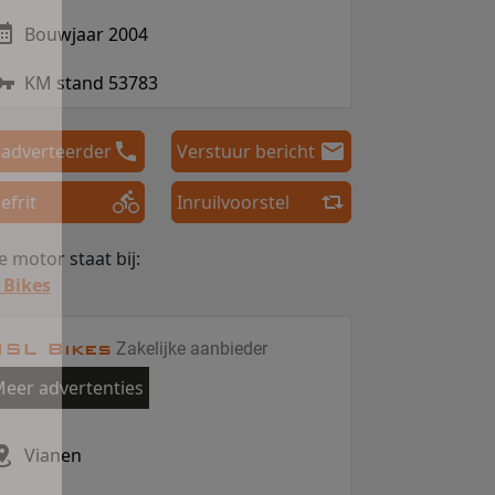
Bouwjaar 2004
KM stand 53783
 adverteerder
Verstuur bericht
efrit
Inruilvoorstel
 motor staat bij:
 Bikes
SL Bikes
Zakelijke aanbieder
eer advertenties
Vianen