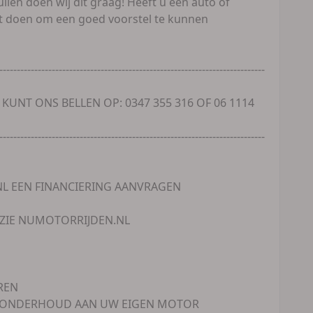
ilen doen wij dit graag! Heeft u een auto of
est doen om een goed voorstel te kunnen
----------------------------------------------------------------------------
 KUNT ONS BELLEN OP: 0347 355 316 OF 06 1114
----------------------------------------------------------------------------
NL EEN FINANCIERING AANVRAGEN
, ZIE NUMOTORRIJDEN.NL
REN
OR ONDERHOUD AAN UW EIGEN MOTOR