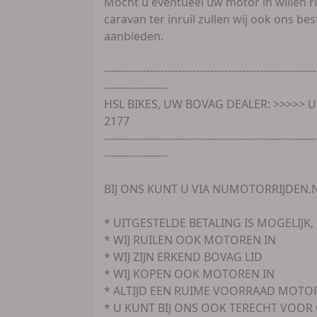
Mocht u eventueel uw motor in willen ru
caravan ter inruil zullen wij ook ons b
aanbieden.
------------------------------------------------------------
------------------
HSL BIKES, UW BOVAG DEALER: >>>>> U
2177
------------------------------------------------------------
------------------
BIJ ONS KUNT U VIA NUMOTORRIJDEN.
* UITGESTELDE BETALING IS MOGELIJK
* WIJ RUILEN OOK MOTOREN IN
* WIJ ZIJN ERKEND BOVAG LID
* WIJ KOPEN OOK MOTOREN IN
* ALTIJD EEN RUIME VOORRAAD MOTO
* U KUNT BIJ ONS OOK TERECHT VO