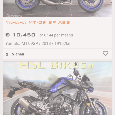
Yamaha MT-09 SP ABS
€ 10.450
of € 144 per maand
/
/
Yamaha MT-09SP
2018
19102km
Vianen