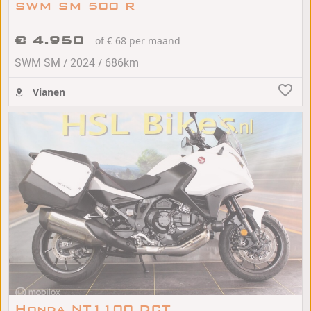
SWM SM 500 R
€ 4.950
of € 68 per maand
/
/
SWM SM
2024
686km
Vianen
Honda NT1100 DCT