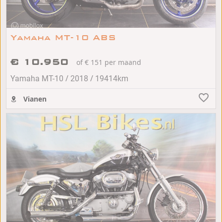
Yamaha MT-10 ABS
€ 10.950
of € 151 per maand
/
/
Yamaha MT-10
2018
19414km
Vianen