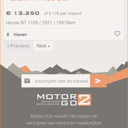
€ 13.250
of € 176 per maand
/
/
Honda NT 1100
2021
18916km
Vianen
« Previous
Next »
Motor2Go maakt het kopen en
verkopen van motoren makkelijker