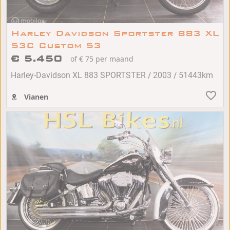
Harley Davidson Sportster 883 XL
53C Custom 53
€ 5.450
of € 75 per maand
/
/
Harley-Davidson XL 883 SPORTSTER
2003
51443km
Vianen