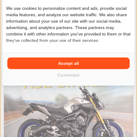
We use cookies to personalize content and ads, provide social
media features, and analyze our website traffic. We also share
information about your use of our site with our social media,
advertising, and analytics partners. These partners may
Yamaha XVS 1100 A Drag Star
combine it with other information you've provided to them or that
Classic
they've collected from your use of their services.
€ 4.750
of € 65 per maand
/
/
Yamaha XVS 1100 DRAGSTAR
2007
20873km
Accept all
Vianen
Customize