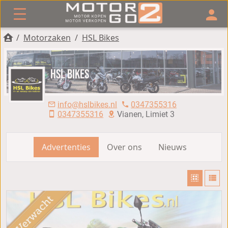
/
Motorzaken
/
HSL Bikes
HSL Bikes
info@hslbikes.nl
0347355316
0347355316
Vianen, Limiet 3
Advertenties
Over ons
Nieuws