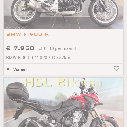
BMW F 900 R
€ 7.950
of € 110 per maand
/
/
BMW F 900 R
2020
10452km
Vianen