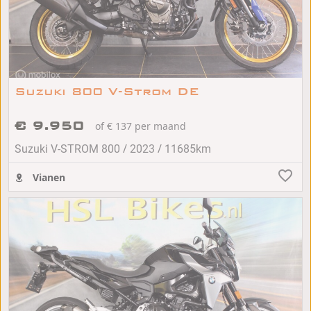
Suzuki 800 V-Strom DE
€ 9.950
of € 137 per maand
/
/
Suzuki V-STROM 800
2023
11685km
Vianen