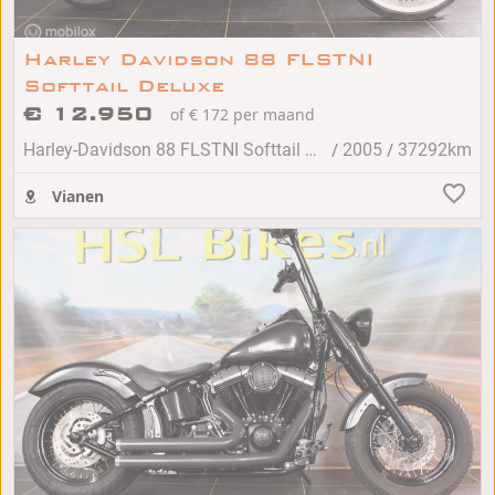
Harley Davidson 88 FLSTNI
Softtail Deluxe
€ 12.950
of € 172 per maand
/
/
Harley-Davidson 88 FLSTNI Softtail Deluxe
2005
37292km
Vianen