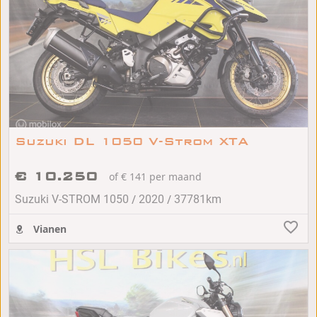
Suzuki DL 1050 V-Strom XTA
€ 10.250
of € 141 per maand
/
/
Suzuki V-STROM 1050
2020
37781km
Vianen