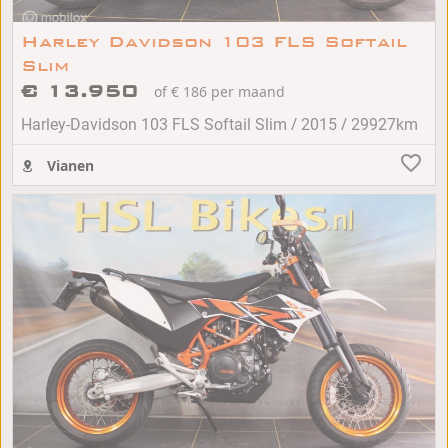
Harley Davidson 103 FLS Softail
Slim
€ 13.950
of € 186 per maand
/
/
Harley-Davidson 103 FLS Softail Slim
2015
29927km
Vianen