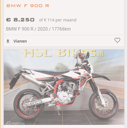
BMW F 900 R
€ 8.250
of € 114 per maand
/
/
BMW F 900 R
2020
17766km
Vianen