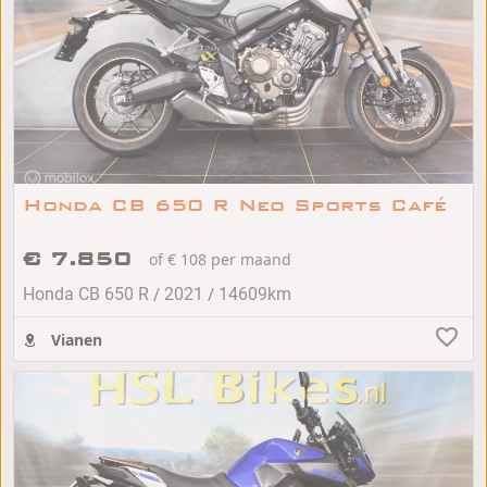
Honda CB 650 R Neo Sports Café
€ 7.850
of € 108 per maand
/
/
Honda CB 650 R
2021
14609km
Vianen