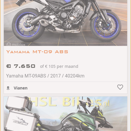
Yamaha MT-09 ABS
€ 7.650
of € 105 per maand
/
/
Yamaha MT-09ABS
2017
40204km
Vianen