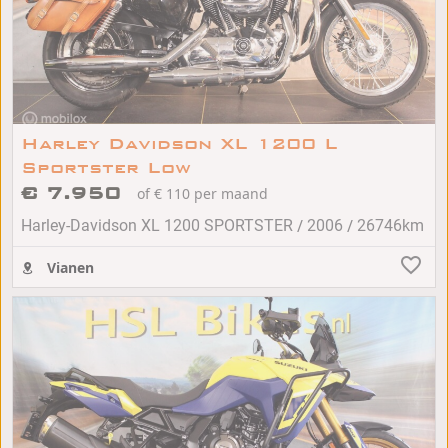
Harley Davidson XL 1200 L
Sportster Low
€ 7.950
of € 110 per maand
/
/
Harley-Davidson XL 1200 SPORTSTER
2006
26746km
Vianen