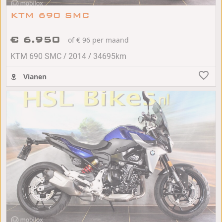
KTM 690 SMC
€ 6.950
of € 96 per maand
/
/
KTM 690 SMC
2014
34695km
Vianen