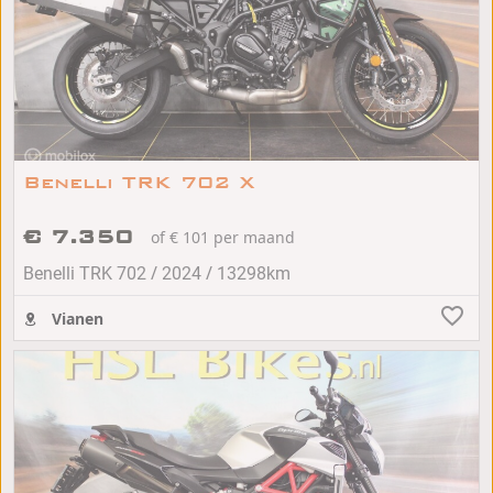
Benelli TRK 702 X
€ 7.350
of € 101 per maand
/
/
Benelli TRK 702
2024
13298km
Vianen