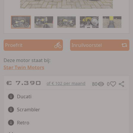
Proefrit
Inruilvoorstel
Deze motor staat bij:
Star Twin Motors
€ 7.390
of € 102 per maand
80
0
Ducati
Scrambler
Retro