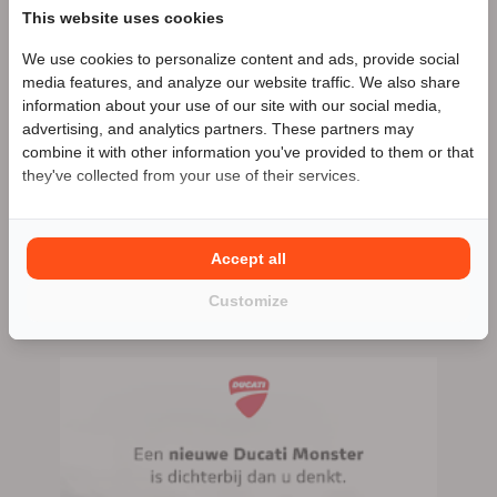
This website uses cookies
Star Twin Motors
Zakelijke aanbieder
We use cookies to personalize content and ads, provide social
Speciale Motor2go prijs
media features, and analyze our website traffic. We also share
Meer advertenties
information about your use of our site with our social media,
advertising, and analytics partners. These partners may
Benieuwd naar de speciale Motor2go prijs? Bel
055-
combine it with other information you've provided to them or that
5051329
Loenen
they've collected from your use of their services.
055-5051329
Accept all
06-28890527
Customize
60 advertenties (60 actief)