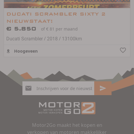
DUCATI SCRAMBLER SIXTY 2
NIEUWSTAAT!
€ 5.850
of € 81 per maand
/
/
Ducati Scrambler
2018
13100km
Hoogeveen
Motor2Go maakt het kopen en
verkopen van motoren makkelijker