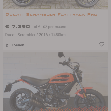
Ducati Scrambler Flattrack Pro
€ 7.390
of € 102 per maand
/
/
Ducati Scrambler
2016
7480km
Loenen