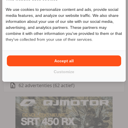
We use cookies to personalize content and ads, provide social
Speciale Motor2go prijs
media features, and analyze our website traffic. We also share
Star Twin Motors
Zakelijke aanbieder
information about your use of our site with our social media,
advertising, and analytics partners. These partners may
Benieuwd naar de speciale Motor2go prijs? Bel
055-
Meer advertenties
combine it with other information you've provided to them or that
5051329
they've collected from your use of their services.
Loenen
055-5051329
Accept all
Customize
06-28890527
62 advertenties (62 actief)