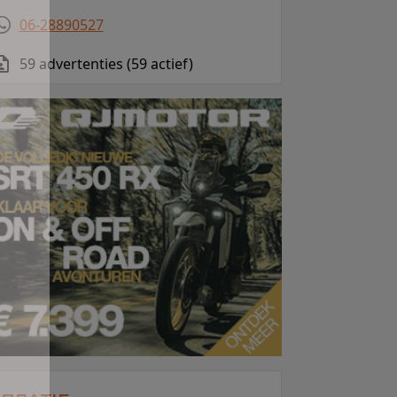
06-28890527
59 advertenties (59 actief)
ocatie