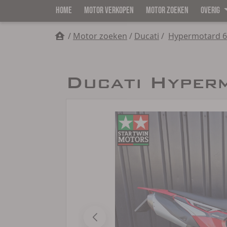
HOME
MOTOR VERKOPEN
MOTOR ZOEKEN
OVERIG
/
Motor zoeken
/
Ducati
/
Hypermotard 
Ducati Hyper