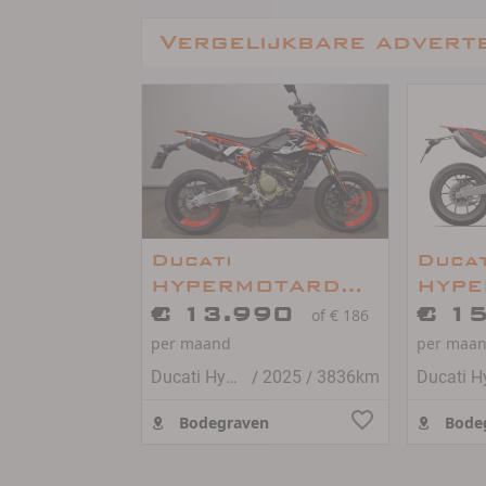
Vergelijkbare advert
Ducati
Ducat
HYPERMOTARD
HYPE
698 MONO RVE
€ 13.990
698 
€ 1
of € 186
per maand
per maa
/
/
Ducati Hypermotard 698 mono
2025
3836km
Bodegraven
Bode