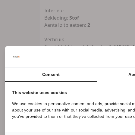
Interieur
Bekleding:
Stof
Aantal zitplaatsen:
2
Verbruik
Gemiddeld brandstofverbruik (WLTP):
4
Financiële informatie
BTW/marge:
BTW verrekenbaar voor 
Consent
Ab
Afleverpakketten
Inbegrepen afleverpakket:
Standaard:
This website uses cookies
Overige informatie
We use cookies to personalize content and ads, provide social m
about your use of our site with our social media, advertising, an
B
Motor:
4-takt
you've provided to them or that they've collected from your use of
De eerste monocilinder Supermotard v
doel: spanning overbrengen en de mo