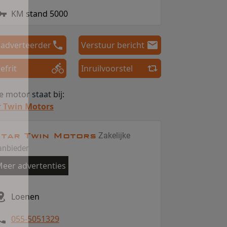
KM stand 5000
 adverteerder
Verstuur bericht
efrit
Inruilvoorstel
 motor staat bij:
r Twin Motors
tar Twin Motors
Zakelijke
anbieder
eer advertenties
Loenen
055-5051329