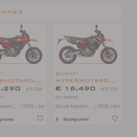
enties
i
Ducati
RMOTARD
HYPERMOTARD
MONO
5.290
698 MONO RVE
€ 16.490
of € 204
of € 220
nd
per maand
/
/
/
/
Ducati Hypermotard 698 mono
2026
km
Ducati Hypermotard 698 mono
2026
km
graven
Bodegraven