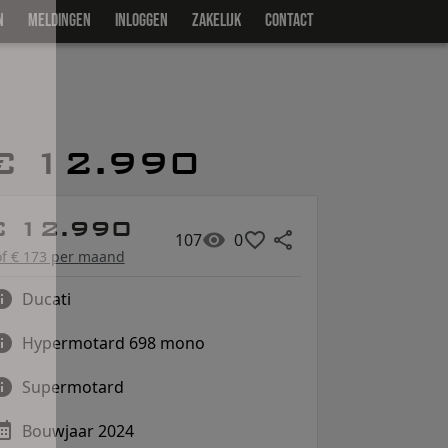
N
MELDINGEN
INLOGGEN
ZAKELIJK
CONTACT
€ 12.990
€ 12.990
107
0
of € 173 per maand
Ducati
Hypermotard 698 mono
Supermotard
Bouwjaar 2024