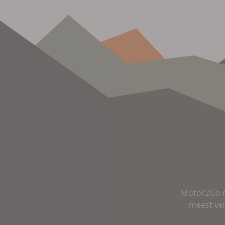
Motor2Go m
meest vei