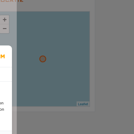
+
−
on
Leaflet
ion