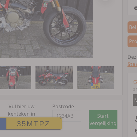
Bel
Pro
Deze
Sta
S
a
M
Vul hier uw
Postcode
kenteken in
Start
vergelijking