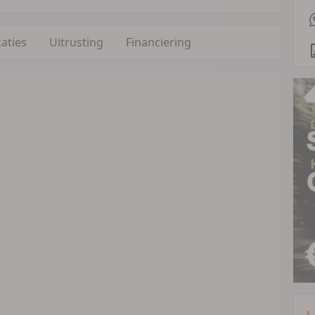
caties
Uitrusting
Financiering
L