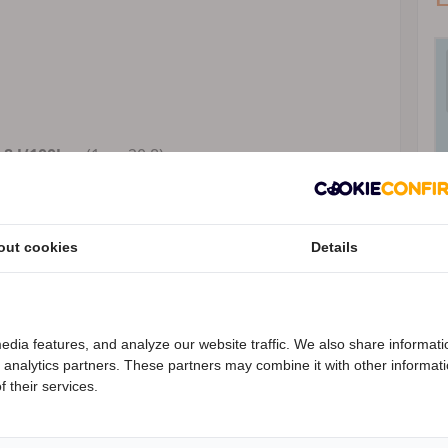
,8 l/100km
(1 op 20,8)
ondernemers
out cookies
Details
Wettelijke garantie, geldige APK, en RDW-leges.
Speciale Motor2go prijs
edia features, and analyze our website traffic. We also share informati
d analytics partners. These partners may combine it with other informat
enieuwd naar de speciale Motor2go prijs? Bel
055-5051329
 their services.
an Ducati voor op de weg, geboren met maar één
torwereld domineren. De nieuwe Hypermotard 698