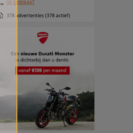
06 58906447
378 advertenties (378 actief)