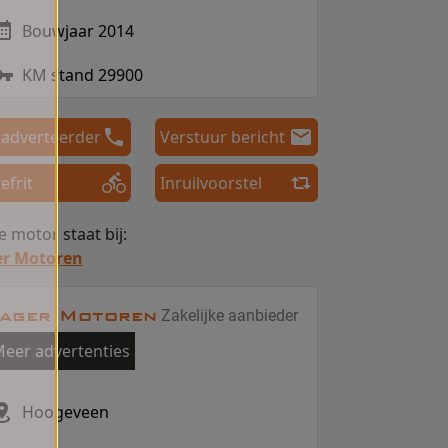
Bouwjaar 2014
KM stand 29900
 adverteerder
Verstuur bericht
efrit
Inruilvoorstel
 motor staat bij:
er Motoren
ager Motoren
Zakelijke aanbieder
eer advertenties
Hoogeveen