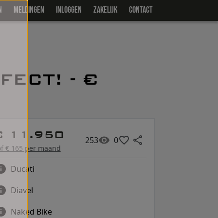
N
MELDINGEN
INLOGGEN
ZAKELIJK
CONTACT
ECT! - €
€ 11.950
253
0
of € 165 per maand
Ducati
Diavel
Naked Bike