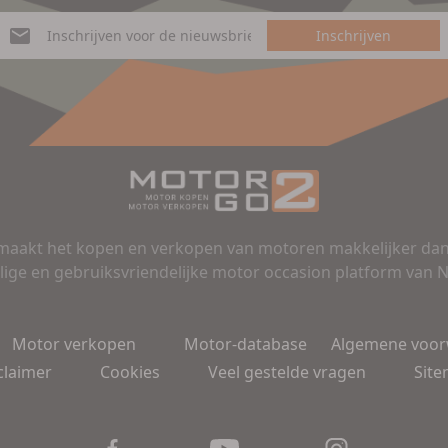
Inschrijven
aakt het kopen en verkopen van motoren makkelijker dan 
lige en gebruiksvriendelijke motor occasion platform van 
Motor verkopen
Motor-database
Algemene voo
claimer
Cookies
Veel gestelde vragen
Sit