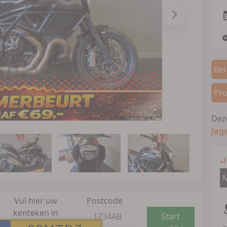
Bel
Pro
Deze
Jag
J
M
Vul hier uw
Postcode
kenteken in
Start