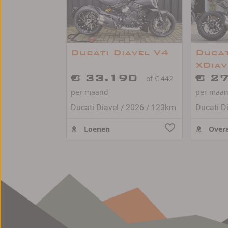
Ducati Diavel V4
Ducat
XDiav
€ 33.190
Lava
€ 2
of € 442
per maand
per maa
/
/
Ducati Diavel
2026
123km
Loenen
Overa