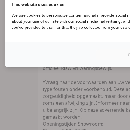
This website uses cookies
keuze!!
We use cookies to personalize content and ads, provide social m
Financiering:
about your use of our site with our social media, advertising, an
B
- Verschillende mogelijkheden voor zowe
you've provided to them or that they've collected from your use of
zakelijk.
- Kijk snel voor alle mogelijkheden op 
Uw motor VERKOPEN?
Vertrouwd en zonder zorgen, Contant g
officieel RDW vrijwaringsbewijs.
*Vraag naar de voorwaarden aan uw ve
type fouten onder voorbehoud. Deze ad
zorgvuldigheid opgemaakt, maar door d
soms een afwijking zijn. Informeer naar
u belangrijk zijn. Op deze advertentie
gemaakt worden.
Openingstijden Showroom: