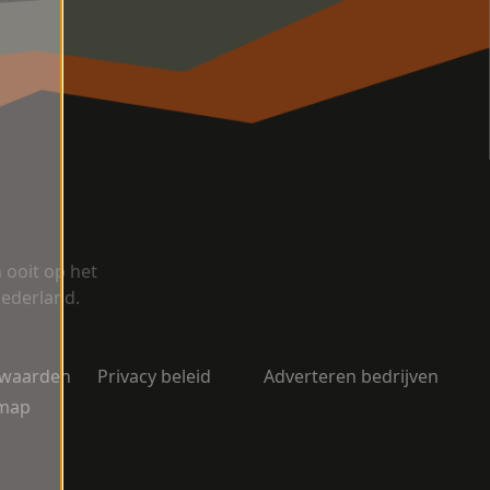
ooit op het
Nederland.
rwaarden
Privacy beleid
Adverteren bedrijven
emap