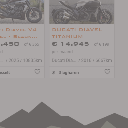
i Diavel V4
DUCATI DIAVEL
el - Black
TITANIUM
7.450
€ 14.945
of € 365
of € 199
nd
per maand
/
/
/
/
Ducati Diavel
2025
10835km
Ducati Diavel
2016
6667km
sselt
Slagharen