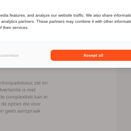
Speciale Motor2go prijs
edia features, and analyze our website traffic. We also share informati
d analytics partners. These partners may combine it with other informat
enieuwd naar de speciale Motor2go prijs? Bel
06 58906447
l prive als
 their services.
Numotorrijden.nl
Customize
Accept all
eld/ per bank +
rkoopadviseur, zet en
vertentie is met
e complexiteit kan er
 de opties die voor
 kan geen aanspraak