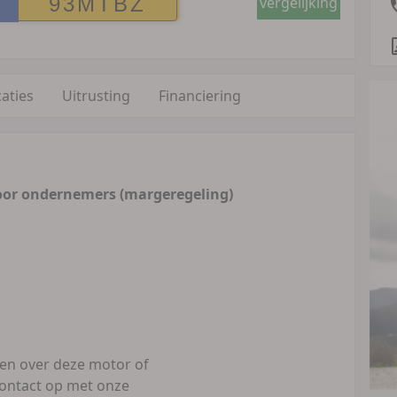
vergelijking
caties
Uitrusting
Financiering
oor ondernemers (margeregeling)
gen over deze motor of
ontact op met onze