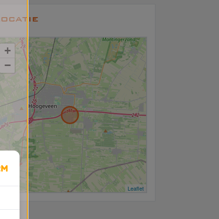
ocatie
+
−
Leaflet