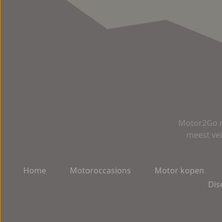
Motor2Go m
meest vei
Home
Motoroccasions
Motor kopen
Dis