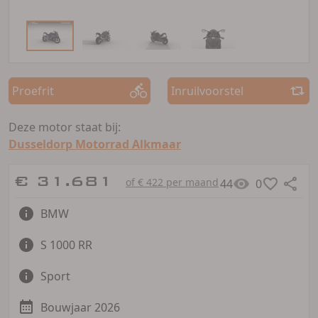
Proefrit
Inruilvoorstel
Deze motor staat bij:
Dusseldorp Motorrad Alkmaar
€ 31.681
of € 422 per maand
44
0
BMW
S 1000 RR
Sport
Bouwjaar 2026