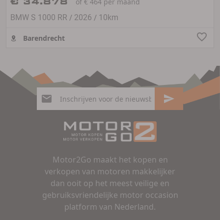
€ 34.878
of € 464 per maand
/
/
BMW S 1000 RR
2026
10km
Barendrecht
Motor2Go maakt het kopen en
verkopen van motoren makkelijker
dan ooit op het meest veilige en
gebruiksvriendelijke motor occasion
platform van Nederland.