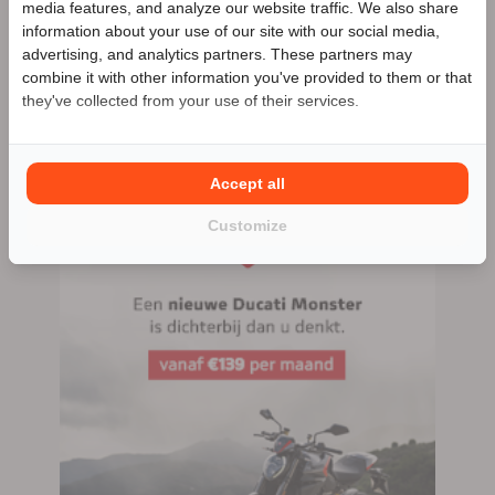
media features, and analyze our website traffic. We also share
information about your use of our site with our social media,
advertising, and analytics partners. These partners may
Benieuwd naar de speciale Motor2go prijs? Bel
072
Alkmaar
combine it with other information you've provided to them or that
5400042
they've collected from your use of their services.
072 5400042
159 advertenties (159 actief)
Accept all
Customize