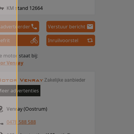
KM stand 12664
 adverteerder
Verstuur bericht
efrit
Inruilvoorstel
 motor staat bij:
or Venray
otor Venray
Zakelijke aanbieder
eer advertenties
Venray (Oostrum)
0478 588 588