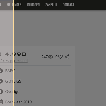
N
MELDINGEN
INLOGGEN
ZAKELIJK
CONTACT
€ 4.990
247
0
of € 69 per maand
BMW
G 310 GS
Overige
Bouwjaar 2019