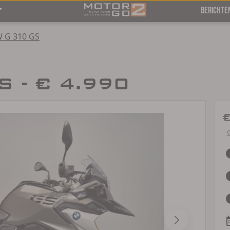
BERICHTE
 G 310 GS
 - € 4.990