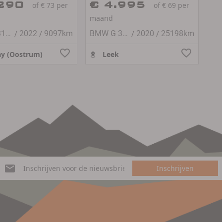
.290
€ 4.995
of € 73 per
of € 69 per
maand
/
/
/
/
BMW G 310 GS
2022
9097km
BMW G 310 GS
2020
25198km
y (Oostrum)
Leek
Inschrijven