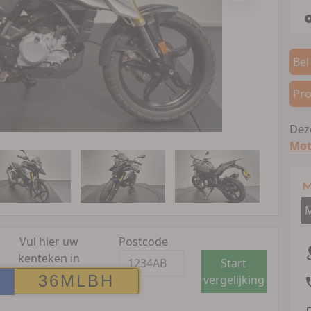
Bel
Pro
Deze
Mot
M
M
Vul hier uw
Postcode
kenteken in
Start
vergelijking