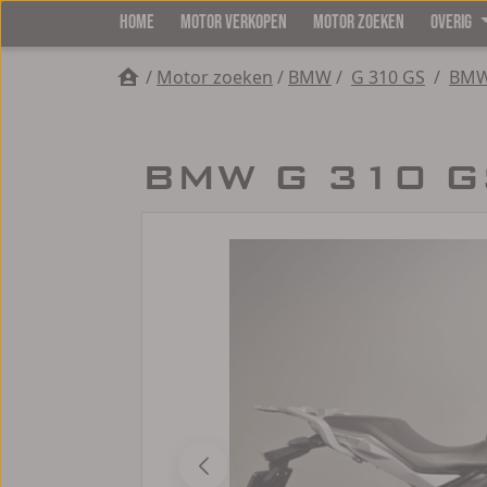
HOME
MOTOR VERKOPEN
MOTOR ZOEKEN
OVERIG
/
Motor zoeken
/
BMW
/
G 310 GS
/
BMW
BMW G 310 GS