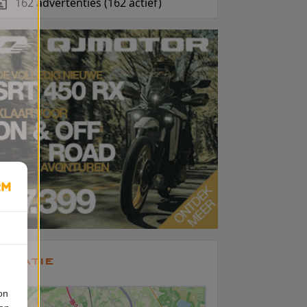
162 advertenties (162 actief)
ocatie
on
+