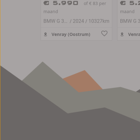
€ 5.990
€ 5
of € 83 per
maand
maand
/
/
BMW G 310 GS
2024
10327km
Venray (Oostrum)
Venra