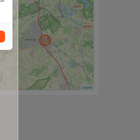
ion
−
Leaflet