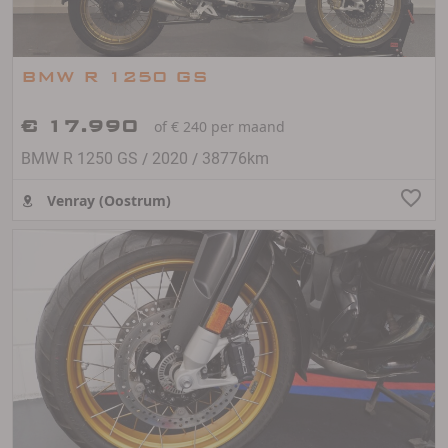
BMW R 1250 GS
€ 17.990
of € 240 per maand
/
/
BMW R 1250 GS
2020
38776km
Venray (Oostrum)