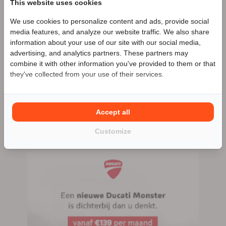
This website uses cookies
We use cookies to personalize content and ads, provide social
Speciale Motor2go prijs
Doornekamp motorsport
Zakelijke
media features, and analyze our website traffic. We also share
aanbieder
information about your use of our site with our social media,
advertising, and analytics partners. These partners may
Benieuwd naar de speciale Motor2go prijs? Bel
033-
Meer advertenties
combine it with other information you've provided to them or that
2534425
they've collected from your use of their services.
Hoevelaken
033-2534425
Accept all
411 advertenties (299 actief)
Customize