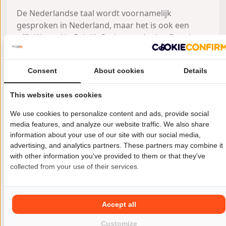
De Nederlandse taal wordt voornamelijk
gesproken in Nederland, maar het is ook een
officiële taal in België, Suriname, Aruba, Bonaire,
Curaçao en Sint-Maarten. Alle Nederlandse, of
voormalig Nederlandse gebiedsdelen gebruiken
Consent
About cookies
Details
in meer of mindere mate nog steeds het
Nederlands. Ook wordt het gesproken in delen
This website uses cookies
van Duitsland en Frankrijk, en ook in enkele
voormalige Nederlandse koloniën zoals Indonesië
We use cookies to personalize content and ads, provide social
en Zuid-Afrika.
media features, and analyze our website traffic. We also share
information about your use of our site with our social media,
Nu even serieus, motoren
advertising, and analytics partners. These partners may combine it
with other information you've provided to them or that they've
of motors?
collected from your use of their services.
In veel landen waar de Nederlandse taal, of een
vorm daarvan, wordt gebruikt is het meervoud
van motor – motors - maar níét in Nederland.
De
Accept all
meervoudsvorm is bij ons officieel – motoren –
Customize