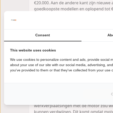
€20.000. Aan de andere kant zijn nieuwe 
goedkoopste modellen en oplopend tot €5
vrachtwagens.
Naast de aanschafprijs zijn er ook ande
en brandstofkosten. Over het algemeen 
Consent
Ab
Dit komt omdat motoren over het algeme
geval van schade. De gemiddelde maandel
terwijl de gemiddelde maandelijkse prem
This website uses cookies
Wat betreft brandstofkosten, zijn motore
We use cookies to personalize content and ads, provide social m
kilometer per liter, terwijl motoren gemid
about your use of our site with our social media, advertising, an
you've provided to them or that they've collected from your use of
aanzienlijke besparingen opleveren, voora
Help het fileprobleem oplossen
Een ander voordeel van het bezitten van 
lossen. Volgens een recente studie kan h
motor de files op drukke trajecten met 4
werkverplaatsingen met de motor zou wor
kunnen verdwijnen. Dit komt omdat moto