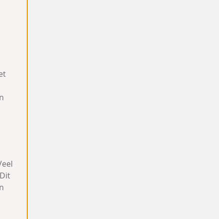
et
en
Veel
Dit
en