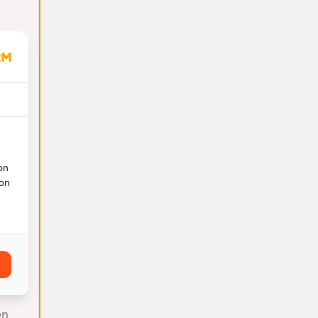
ring
.
n
18
on
ion
en