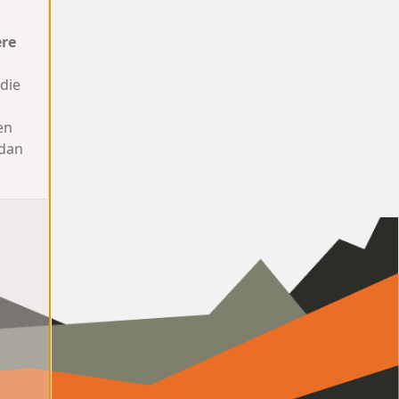
ere
die
en
 dan