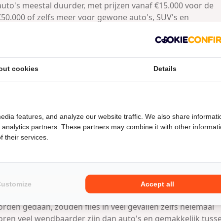
auto's meestal duurder, met prijzen vanaf €15.000 voor de
0.000 of zelfs meer voor gewone auto's, SUV's en
re kosten waar je rekening mee moet houden, zoals verzeke
zijn motorverzekeringen goedkoper dan autoverzekeringen
out cookies
Details
en minder waard zijn en minder kosten om te repareren i
ijkse premie voor een motorverzekering ligt rond de €60,
ie voor een autoverzekering ongeveer €128 bedraagt.
n meestal zuiniger dan auto's. Auto's halen meestal 12 tot 
edia features, and analyze our website traffic. We also share informati
deld tussen de 15 en 23 kilometer per liter halen. Dit kan
d analytics partners. These partners may combine it with other informat
 their services.
l als je veel kilometers maakt.
een motor is dat het kan helpen om het fileprobleem op te
et
overstappen van een op de tien autogebruikers naar een
Customize
Accept all
0 procent verkorten
. Als een kwart van alle woon-
den gedaan, zouden files in veel gevallen zelfs helemaal
ren veel wendbaarder zijn dan auto's en gemakkelijk tuss