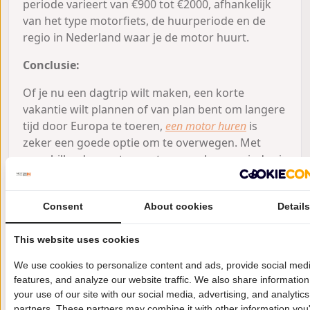
periode varieert van €900 tot €2000, afhankelijk
van het type motorfiets, de huurperiode en de
regio in Nederland waar je de motor huurt.
Conclusie:
Of je nu een dagtrip wilt maken, een korte
vakantie wilt plannen of van plan bent om langere
tijd door Europa te toeren,
een motor huren
is
zeker een goede optie om te overwegen. Met
verschillende soorten motoren en huurperiodes is
er voor elk wat wils. Het enige wat je hoeft te
doen is de juiste motor kiezen, de huurperiode
Consent
About cookies
Detail
bepalen en genieten van de vrijheid die de motor
je biedt.
This website uses cookies
Denk ook aan de extra’s!
We use cookies to personalize content and ads, provide social med
Als je bijvoorbeeld geen eigen motorkleding of
features, and analyze our website traffic. We also share informatio
your use of our site with our social media, advertising, and analytics
helm hebt, kijk dan of je deze ook kunt huren bij
partners. These partners may combine it with other information you