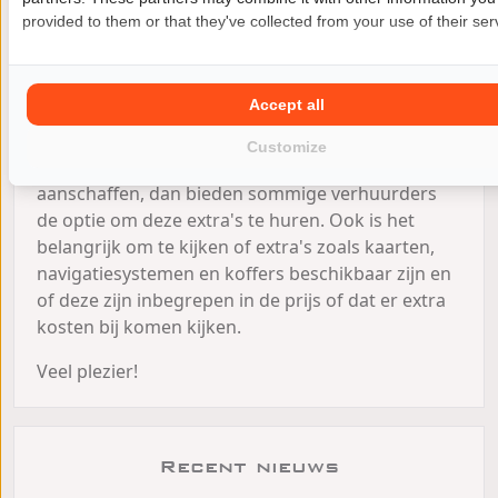
het verhuurbedrijf van jouw keuze en wat de
provided to them or that they've collected from your use of their ser
kosten daarvan zijn. Als je van plan bent om vaker
een motor te huren
, is het waarschijnlijk
voordeliger om zelf kleding aan te schaffen of te
Accept all
lenen van iemand anders. Als je echter slechts
eenmaal een motorfiets huurt of op een langere
Customize
vakantie gaat en je liever geen motorkleding wilt
aanschaffen, dan bieden sommige verhuurders
de optie om deze extra's te huren. Ook is het
belangrijk om te kijken of extra's zoals kaarten,
navigatiesystemen en koffers beschikbaar zijn en
of deze zijn inbegrepen in de prijs of dat er extra
kosten bij komen kijken.
Veel plezier!
Recent nieuws