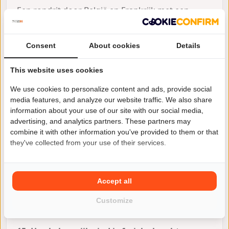
Een rondrit door België en Frankrijk met een
tentje.
14. Heb je wel eens solo langeafstandsritten
Consent
About cookies
Details
gemaakt en zo ja, welke?
This website uses cookies
Nee, eigenlijk niet. Ik rij wel vaak alleen maar nooit
hele lange ritten, ik heb wel ideeën erover. Zo
We use cookies to personalize content and ads, provide social
dacht ik om naar Noorwegen te gaan langs de
media features, and analyze our website traffic. We also share
information about your use of our site with our social media,
kust, maar daar moet je wel behoorlijk goede
advertising, and analytics partners. These partners may
voorbereiding voor doen. En ik denk dat je dat
combine it with other information you've provided to them or that
juist niet alleen moet doen vanwege de weinige
they've collected from your use of their services.
mensen die je daar langs de route tegenkomt.
Ook zag ik het programma van Zuid-Afrika naar
Noord-Afrika op de motor … dat lijkt me geweldig,
Accept all
maar ook echt zwaar. Ik denk dat ik daar
inmiddels te oud voor ben, en met wie zou ik
Customize
gaan?