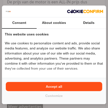
De prijs van de motor is een ALL-IN prijs dus
inclusief rijklaar maken, 1 maand fabrieksgarantie
* van Meel Motoren is makkelijk bereikbaar en
Consent
About cookies
Details
direct aan de snelweg A59 gelegen. Wij zijn Yamaha
exclusief dealer maar u kunt natuurlijk voor
This website uses cookies
nagenoeg elk merk bij ons terecht voor u aanschaf,
inruil of uw onderhoud. Uw motor is in onze
We use cookies to personalize content and ads, provide social
Speciale Motor2go prijs
professionele werkplaats in goede handen en
media features, and analyze our website traffic. We also share
zoekt u een nieuwe outfit is de slagingskans groot
information about your use of our site with our social media,
advertising, and analytics partners. These partners may
Benieuwd naar de speciale Motor2go prijs? Bel
in onze REV`IT super XL STORE. Kortom genoeg
combine it with other information you've provided to them or that
0162427617
redenen om onze showroom eens te bezoeken en
they've collected from your use of their services.
kennis te maken met ons enthousiaste Team, al is
het alleen maar voor lekkere koffie !
Accept all
Customize
Van Meel Motoren
Zakelijke aanbieder
Meer advertenties