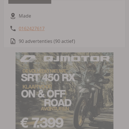
Made
0162427617
90 advertenties (90 actief)