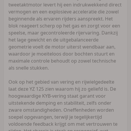
tweetaktmotor levert hij een indrukwekkend direct
vermogen en een explosieve acceleratie die zowel
beginnende als ervaren rijders aanspreekt. Het
blok reageert scherp op het gas en zorgt voor een
speelse, maar gecontroleerde rijervaring. Dankzij
het lage gewicht en de uitgebalanceerde
geometrie voelt de motor uiterst wendbaar aan,
waardoor je moeiteloos door bochten stuurt en
maximale controle behoudt op zowel technische
als snelle stukken.
Ook op het gebied van vering en rijwielgedeelte
laat deze YZ 125 zien waarom hij zo geliefd is. De
hoogwaardige KYB-vering staat garant voor
uitstekende demping en stabiliteit, zelfs onder
zware omstandigheden. Oneffenheden worden
soepel opgevangen, terwijl je tegelijkertijd
voldoende feedback krijgt om met vertrouwen te
rijden. Het chassis is strak en responsief, wat