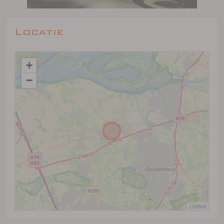
Locatie
+
−
Leaflet