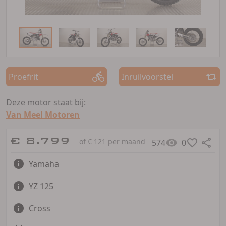
Proefrit
Inruilvoorstel
Deze motor staat bij:
Van Meel Motoren
€ 8.799
of € 121 per maand
574
0
Yamaha
YZ 125
Cross