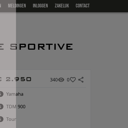
N
MELDINGEN
INLOGGEN
ZAKELIJK
CONTACT
E SPORTIVE
€ 2.950
340
0
Yamaha
TDM 900
Tour