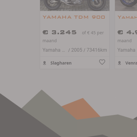
YAMAHA TDM 900
Yama
€ 3.245
€ 4
of € 45 per
maand
maand
/
/
Yamaha TDM 900
2005
73416km
Slagharen
Venra