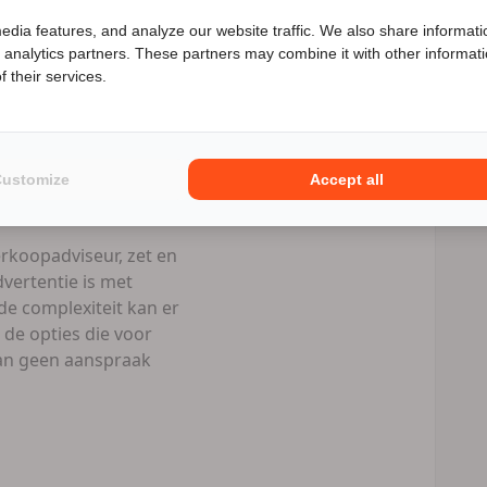
edia features, and analyze our website traffic. We also share informati
l prive als
d analytics partners. These partners may combine it with other informat
enieuwd naar de speciale Motor2go prijs? Bel
06 58906447
 their services.
Numotorrijden.nl
eld/ per bank +
Customize
Accept all
rkoopadviseur, zet en
vertentie is met
e complexiteit kan er
 de opties die voor
 kan geen aanspraak