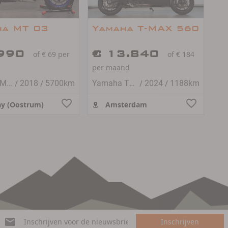
ha MT 03
Yamaha T-MAX 560
.990
€ 13.840
of € 69 per
of € 184
per maand
/
/
/
/
Yamaha MT-03
2018
5700km
Yamaha TMAX 560
2024
1188km
y (Oostrum)
Amsterdam
Inschrijven