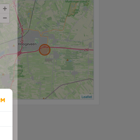
+
−
Leaflet