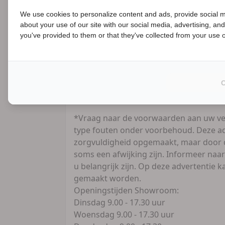
Financiering:
We use cookies to personalize content and ads, provide social m
- Verschillende mogelijkheden voor zowe
about your use of our site with our social media, advertising, an
B
zakelijk.
you've provided to them or that they've collected from your use of
- Kijk snel voor alle mogelijkheden op 
Uw motor VERKOPEN?
Vertrouwd en zonder zorgen, Contant g
officieel RDW vrijwaringsbewijs.
*Vraag naar de voorwaarden aan uw ve
type fouten onder voorbehoud. Deze ad
zorgvuldigheid opgemaakt, maar door d
soms een afwijking zijn. Informeer naar
u belangrijk zijn. Op deze advertentie
gemaakt worden.
Openingstijden Showroom:
Dinsdag 9.00 - 17.30 uur
Woensdag 9.00 - 17.30 uur