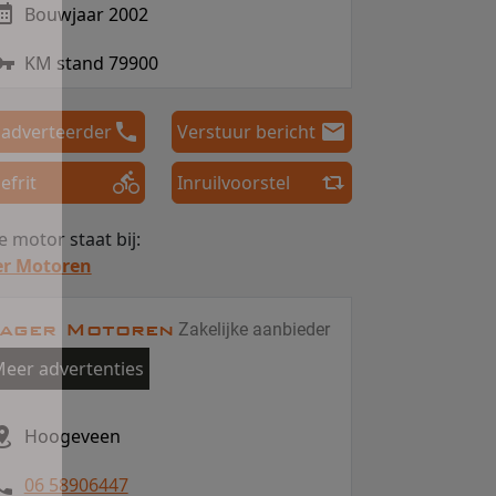
Bouwjaar 2002
KM stand 79900
 adverteerder
Verstuur bericht
efrit
Inruilvoorstel
 motor staat bij:
er Motoren
ager Motoren
Zakelijke aanbieder
eer advertenties
Hoogeveen
06 58906447