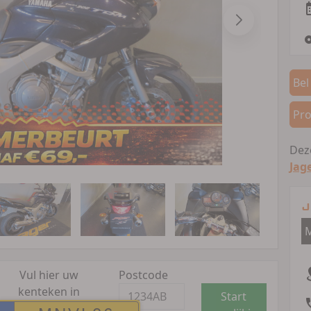
Bel
Pro
Deze
Jag
J
M
Vul hier uw
Postcode
kenteken in
Start