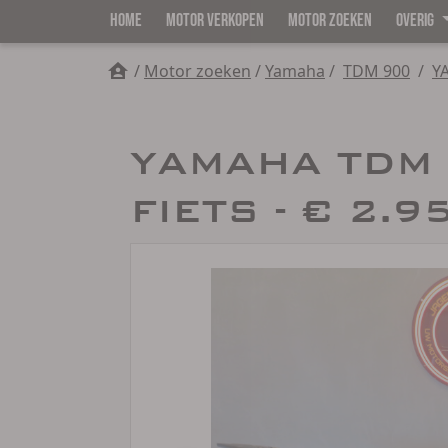
HOME
MOTOR VERKOPEN
MOTOR ZOEKEN
OVERIG
/
Motor zoeken
/
Yamaha
/
TDM 900
/
YAMAHA TDM 
FIETS - € 2.9