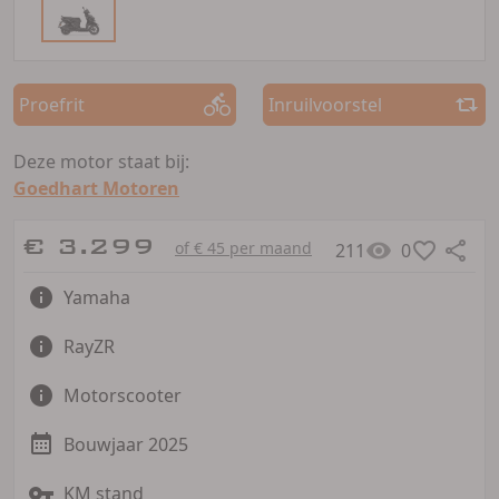
Proefrit
Inruilvoorstel
Deze motor staat bij:
Goedhart Motoren
€ 3.299
of € 45 per maand
211
0
Yamaha
RayZR
Motorscooter
Bouwjaar 2025
KM stand