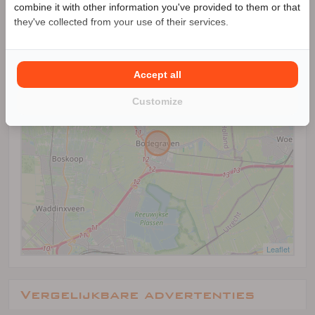
Locatie
combine it with other information you've provided to them or that
0172-650005
they've collected from your use of their services.
+
−
Accept all
Customize
Leaflet
Vergelijkbare advertenties