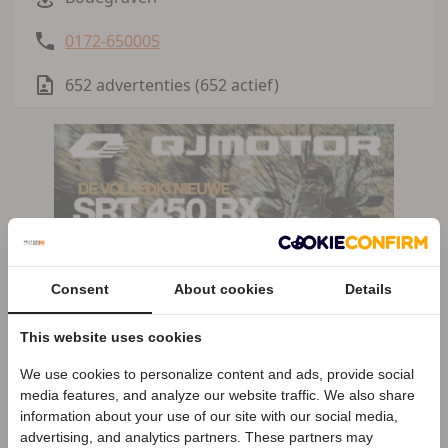
0172-650005
652 advertenties (652 actief)
Consent
About cookies
Details
This website uses cookies
We use cookies to personalize content and ads, provide social
Speciale Motor2go prijs
media features, and analyze our website traffic. We also share
information about your use of our site with our social media,
advertising, and analytics partners. These partners may
Benieuwd naar de speciale Motor2go prijs? Bel