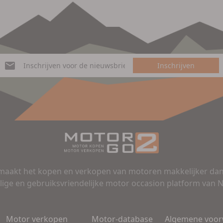
Inschrijven
aakt het kopen en verkopen van motoren makkelijker dan 
lige en gebruiksvriendelijke motor occasion platform van 
Motor verkopen
Motor-database
Algemene voo