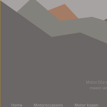
Motor2Go m
meest vei
Home
Motoroccasions
Motor kopen