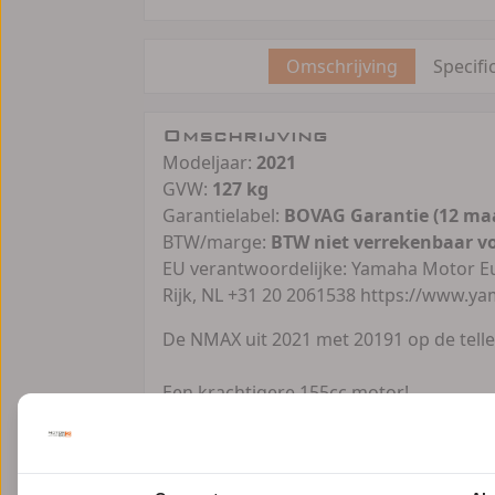
Omschrijving
Specifi
Omschrijving
Modeljaar:
2021
GVW:
127 kg
Garantielabel:
BOVAG Garantie (12 ma
BTW/marge:
BTW niet verrekenbaar v
EU verantwoordelijke: Yamaha Motor Eu
Rijk, NL +31 20 2061538 https://www.y
De NMAX uit 2021 met 20191 op de telle
Een krachtigere 155cc motor!
Met de ruime rijpositie en het lange d
rit naar werk of school. Met de kracht