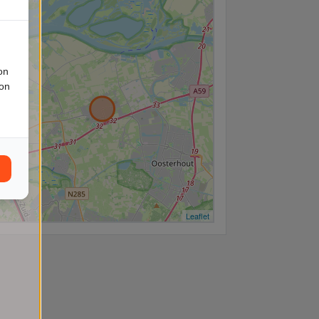
+
−
on
ion
Leaflet