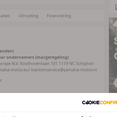
caties
Uitrusting
Financiering
anden)
oor ondernemers (margeregeling)
rope N.V. Koolhovenlaan 101 1119 NC Schiphol-
amaha-motor.eu/ klantenservice@yamaha-motor.nl
r.
uozadel ervaar je een ontspannen en comfortabele
L
ige LED-koplamp en gestroomlijnde achterkant