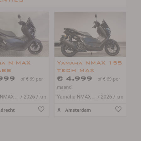
ha N-MAX
Yamaha NMAX 155
ABS
TECH MAX
.999
€ 4.999
of € 69 per
of € 69 per
maand
/
/
/
/
Yamaha NMAX 155
2026
km
Yamaha NMAX 155
2026
km
drecht
Amsterdam