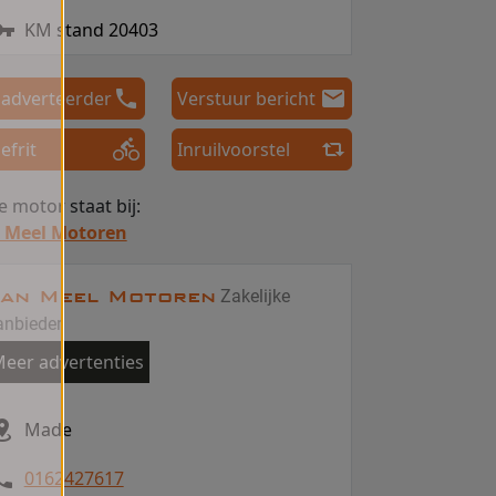
KM stand 20403
 adverteerder
Verstuur bericht
efrit
Inruilvoorstel
 motor staat bij:
 Meel Motoren
an Meel Motoren
Zakelijke
anbieder
eer advertenties
Made
0162427617