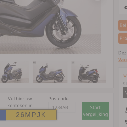
Bel
Pro
Deze
Van
V
a
M
Vul hier uw
Postcode
kenteken in
Start
vergelijking