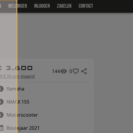
N
MELDINGEN
INLOGGEN
ZAKELIJK
CONTACT
€ 3.600
144
0
of € 50 per maand
Yamaha
NMAX 155
Motorscooter
Bouwjaar 2021