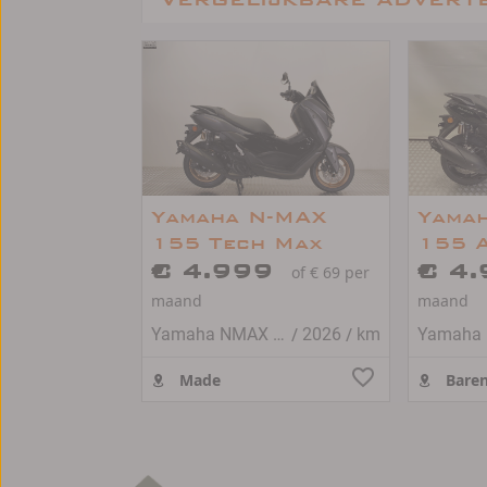
Yamaha N-MAX
Yama
155 Tech Max
155 
€ 4.999
€ 4
of € 69 per
maand
maand
/
/
Yamaha NMAX 155
2026
km
Made
Baren