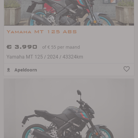
Yamaha MT 125 ABS
€ 3.990
of € 55 per maand
/
/
Yamaha MT 125
2024
43324km
Apeldoorn