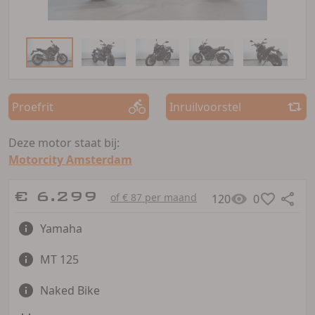
Proefrit
Inruilvoorstel
Deze motor staat bij:
Motorcity Amsterdam
€ 6.299
of € 87 per maand
120
0
Yamaha
MT 125
Naked Bike