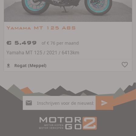
Yamaha MT 125 ABS
€ 5.499
of € 76 per maand
/
/
Yamaha MT 125
2021
6413km
Rogat (Meppel)