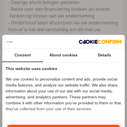
- Overige afschrijvingen genieten
- Rente over een financiering boeken als kosten
-Tanken op kosten van uw onderneming
- Onderhoud laten afschrijven via uw onderneming
Vooraf is het wel verstandig om dit met uw
boekhouder/accountant te bespreken.
(BEL ALTIJD EERST VOOR DE BESCHIKBAARHEID)
Consent
About cookies
Details
MOTORcity Amsterdam heeft motorrijden in hart
This website uses cookies
en nieren en onze kennis en ervaring delen wij
graag met u. Ons team bestaat dan ook uit
We use cookies to personalize content and ads, provide social
Speciale Motor2go prijs
exclusief motorrijders.
media features, and analyze our website traffic. We also share
information about your use of our site with our social media,
Naast alle nieuwe motoren heeft MOTORcity
advertising, and analytics partners. These partners may
Benieuwd naar de speciale Motor2go prijs? Bel
020
combine it with other information you've provided to them or that
Amsterdam ook altijd meer dan 300 nieuwe en
480 80 10
they've collected from your use of their services.
gebruikte motoren op voorraad.
MOTORcity Amsterdam is officieel dealer van: