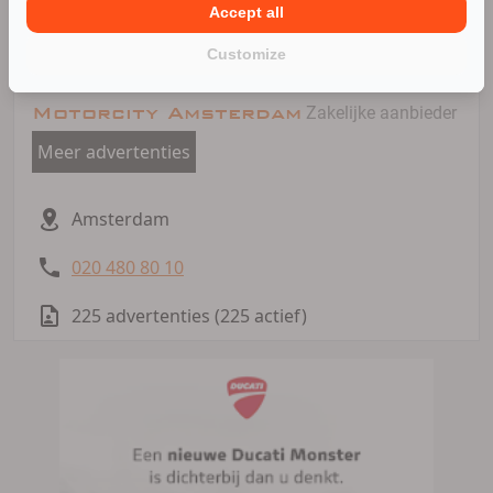
Accept all
Kawasaki, Suzuki, Yamaha, Royal Enfield en Can-Am
Customize
Motorcity Amsterdam
Zakelijke aanbieder
Meer advertenties
Amsterdam
020 480 80 10
225 advertenties (225 actief)