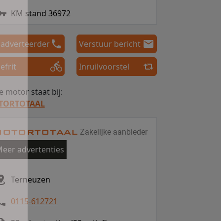
KM stand 36972
 adverteerder
Verstuur bericht
efrit
Inruilvoorstel
 motor staat bij:
TORTOTAAL
MOTORTOTAAL
Zakelijke aanbieder
eer advertenties
Terneuzen
0115-612721