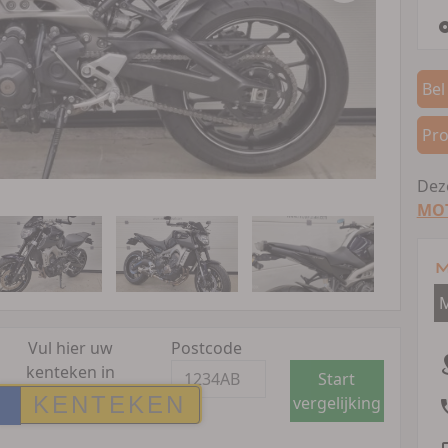
Bel
Pro
Deze
MO
M
Vul hier uw
Postcode
kenteken in
Start
vergelijking