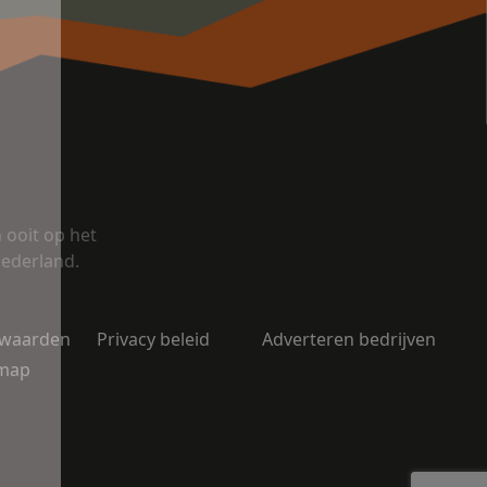
ooit op het
Nederland.
rwaarden
Privacy beleid
Adverteren bedrijven
emap