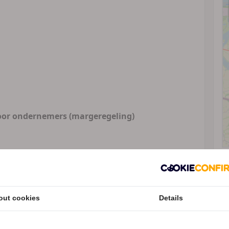
oor ondernemers (margeregeling)
ekijk onze ruim aanbod aan occasions op de
out cookies
Details