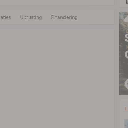
caties
Uitrusting
Financiering
L