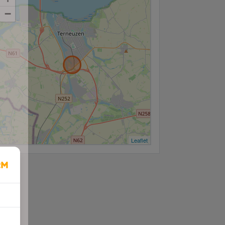
−
Leaflet