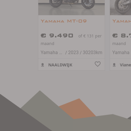
Yamaha MT-09
Yama
€ 9.490
€ 8
of € 131 per
maand
maand
/
/
Yamaha MT-09
2023
30203km
Y
NAALDWIJK
Vian