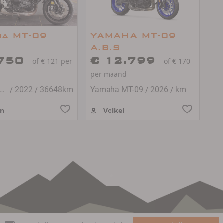
ha MT-09
YAMAHA MT-09
A.B.S
.750
€ 12.799
of € 121 per
of € 170
per maand
/
/
/
/
amaha MT-09
2022
36648km
Yamaha MT-09
2026
km
en
Volkel