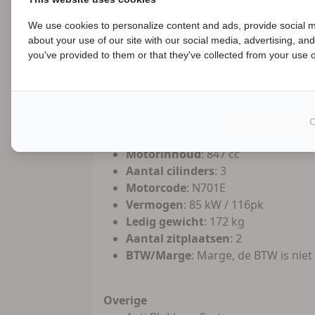
Bezorgen mogelijk
meer en betere foto's op de website.
We use cookies to personalize content and ads, provide social m
about your use of our site with our social media, advertising, an
B
Merk
: Yamaha
you've provided to them or that they've collected from your use of
Model
: Tour
Tellerstand
: 36972 KM
Brandstofsoort
: Benzine
Bouwjaar
: 2014
Transmissie
: Geschakeld
Motorinhoud
: 847 cc
Aantal cilinders
: 3
Motorcode
: N701E
Vermogen
: 85 kW / 116pk
Ledig gewicht
: 172 kg
Aantal zitplaatsen
: 2
BTW/Marge
: Marge, de BTW is niet
Overige