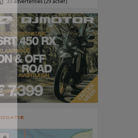
33 advertenties (29 actief)
ocatie
+