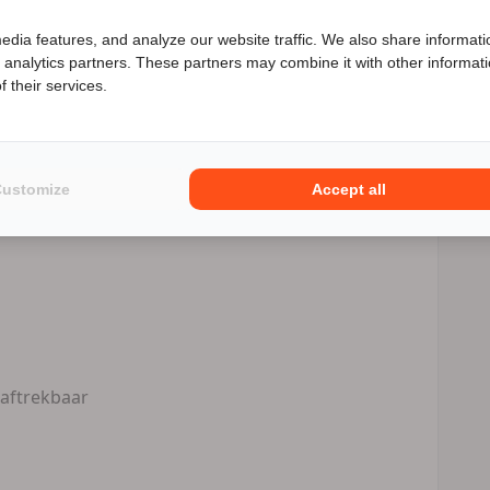
Speciale Motor2go prijs
edia features, and analyze our website traffic. We also share informati
d analytics partners. These partners may combine it with other informat
enieuwd naar de speciale Motor2go prijs? Bel
0115-612721
 their services.
Customize
Accept all
 aftrekbaar