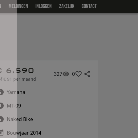
N
MELDINGEN
INLOGGEN
ZAKELIJK
CONTACT
€ 6.590
327
0
of € 91 per maand
Yamaha
MT-09
Naked Bike
Bouwjaar 2014