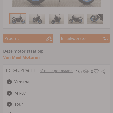
Proefrit
Inruilvoorstel
Deze motor staat bij:
Van Meel Motoren
€ 8.490
of € 117 per maand
167
0
Yamaha
MT-07
Tour