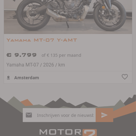
Yamaha MT-07 Y-AMT
€ 9.799
of € 135 per maand
/
/
Yamaha MT-07
2026
km
Amsterdam