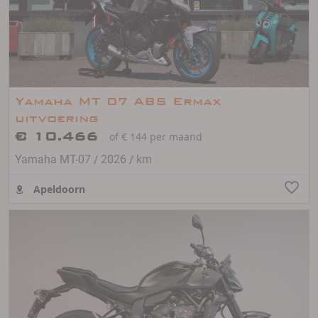
Yamaha MT 07 ABS Ermax
uitvoering
€ 10.466
of € 144 per maand
/
/
Yamaha MT-07
2026
km
Apeldoorn