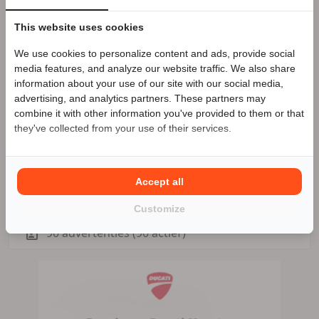
redenen om onze showroom eens te bezoeken en
kennis te maken met ons enthousiaste Team, al is
This website uses cookies
het alleen maar voor lekkere koffie !
We use cookies to personalize content and ads, provide social
Speciale Motor2go prijs
media features, and analyze our website traffic. We also share
information about your use of our site with our social media,
advertising, and analytics partners. These partners may
Van Meel Motoren
Benieuwd naar de speciale Motor2go prijs? Bel
Zakelijke aanbieder
combine it with other information you've provided to them or that
0162427617
Meer advertenties
they've collected from your use of their services.
Made
Accept all
0162427617
Customize
90 advertenties (90 actief)