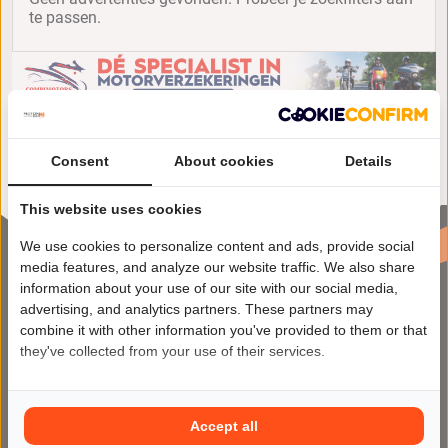
te passen.
Consent
About cookies
Details
This website uses cookies
We use cookies to personalize content and ads, provide social
media features, and analyze our website traffic. We also share
information about your use of our site with our social media,
advertising, and analytics partners. These partners may
combine it with other information you've provided to them or that
they've collected from your use of their services.
Motor2Go maakt het kopen en
verkopen van motoren makkelijker
Accept all
dan ooit op het meest veilige en