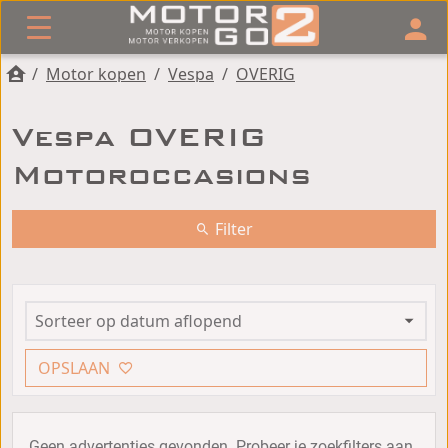
/
Motor kopen
/
Vespa
/
OVERIG
Vespa OVERIG
Motoroccasions
Filter
OPSLAAN
Geen advertenties gevonden. Probeer je zoekfilters aan