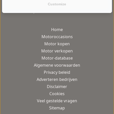
Customize
gebruiksvriendelijke motor occasion
platform van Nederland.
Home
Motoroccasions
Motor kopen
Motor verkopen
Motor-database
Algemene voorwaarden
Privacy beleid
Adverteren bedrijven
Disclaimer
Cookies
Veel gestelde vragen
Sitemap